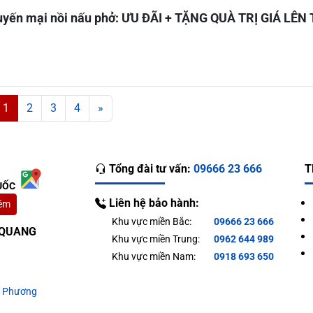
uyến mại nồi nấu phở: ƯU ĐÃI + TẶNG QUÀ TRỊ GIÁ LÊN 
1
2
3
4
»
Tổng đài tư vấn:
09666 23 666
T
UỐC
Liên hệ bảo hành:
êm
Khu vực miền Bắc:
09666 23 666
T QUANG
Khu vực miền Trung:
0962 644 989
Khu vực miền Nam:
0918 693 650
g Phương