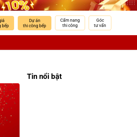
Cẩm nang
Góc
giá
Dự án
thi công
tư vấn
g bếp
thi công bếp
Tin nổi bật