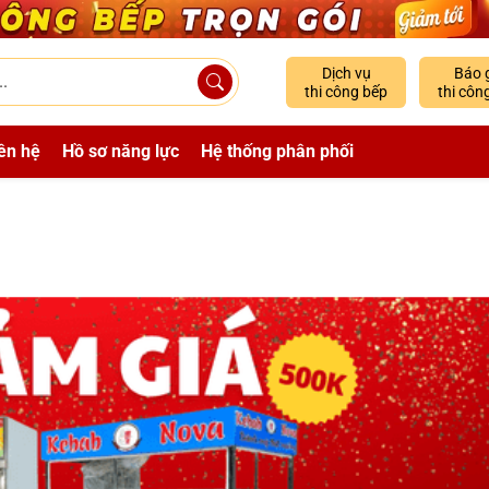
Dịch vụ
Báo 
thi công bếp
thi côn
ên hệ
Hồ sơ năng lực
Hệ thống phân phối