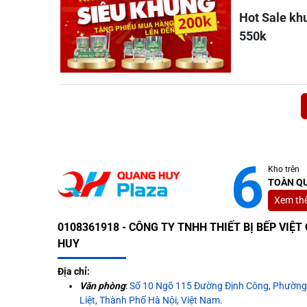
Hot Sale kh
550k
Posts navigation
Kho trên
TOÀN Q
Xem th
0108361918 - CÔNG TY TNHH THIẾT BỊ BẾP VIỆ
HUY
Địa chỉ:
Văn phòng
:
Số 10 Ngõ 115 Đường Định Công, Phườn
Liệt, Thành Phố Hà Nội, Việt Nam.