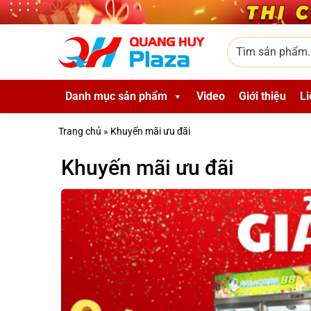
Skip to main content
Tìm sản phẩm
Danh mục sản phẩm
Video
Giới thiệu
Li
Trang chủ
»
Khuyến mãi ưu đãi
Khuyến mãi ưu đãi