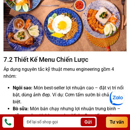
7.2 Thiết Kế Menu Chiến Lược
Áp dụng nguyên tắc kỹ thuật menu engineering gồm 4
nhóm:
Ngôi sao:
Món best-seller lợi nhuận cao – đặt vị trí nổi
bật, dùng ảnh đẹp. Ví dụ: Cơm tấm sườn bì chả đặc
biệt.
Bò sữa:
Món bán chạy nhưng lợi nhuận trung bình –
giữ nguyên giá, kèm combo. Ví dụ: Cơm tấm sườn.
Gửi
Tư vấn
Câu đố:
Món lợi nhuận cao nhưng ít bán – tăng quảng
bá. Ví dụ: Cơm tấm đặc biệt.