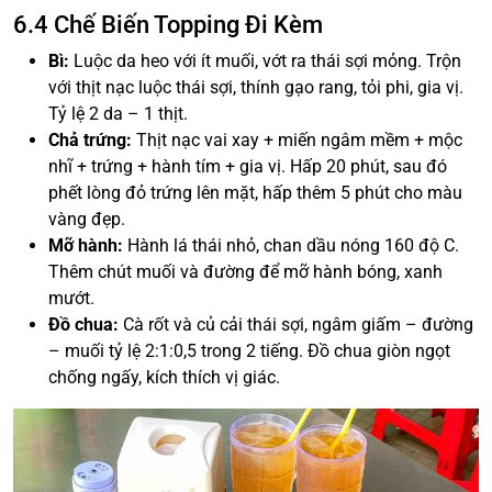
6.4 Chế Biến Topping Đi Kèm
Bì:
Luộc da heo với ít muối, vớt ra thái sợi mỏng. Trộn
với thịt nạc luộc thái sợi, thính gạo rang, tỏi phi, gia vị.
Tỷ lệ 2 da – 1 thịt.
Chả trứng:
Thịt nạc vai xay + miến ngâm mềm + mộc
nhĩ + trứng + hành tím + gia vị. Hấp 20 phút, sau đó
phết lòng đỏ trứng lên mặt, hấp thêm 5 phút cho màu
vàng đẹp.
Mỡ hành:
Hành lá thái nhỏ, chan dầu nóng 160 độ C.
Thêm chút muối và đường để mỡ hành bóng, xanh
mướt.
Đồ chua:
Cà rốt và củ cải thái sợi, ngâm giấm – đường
– muối tỷ lệ 2:1:0,5 trong 2 tiếng. Đồ chua giòn ngọt
chống ngấy, kích thích vị giác.