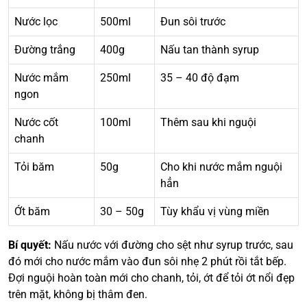
Nước lọc
500ml
Đun sôi trước
Đường trắng
400g
Nấu tan thành syrup
Nước mắm
250ml
35 – 40 độ đạm
ngon
Nước cốt
100ml
Thêm sau khi nguội
chanh
Tỏi băm
50g
Cho khi nước mắm nguội
hẳn
Ớt băm
30 – 50g
Tùy khẩu vị vùng miền
Bí quyết:
Nấu nước với đường cho sệt như syrup trước, sau
đó mới cho nước mắm vào đun sôi nhẹ 2 phút rồi tắt bếp.
Đợi nguội hoàn toàn mới cho chanh, tỏi, ớt để tỏi ớt nổi đẹp
trên mặt, không bị thâm đen.