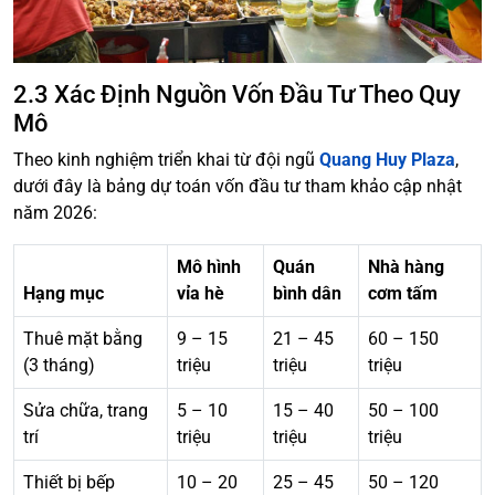
2.3 Xác Định Nguồn Vốn Đầu Tư Theo Quy
Mô
Theo kinh nghiệm triển khai từ đội ngũ
Quang Huy Plaza
,
dưới đây là bảng dự toán vốn đầu tư tham khảo cập nhật
năm 2026:
Mô hình
Quán
Nhà hàng
Hạng mục
vỉa hè
bình dân
cơm tấm
Thuê mặt bằng
9 – 15
21 – 45
60 – 150
(3 tháng)
triệu
triệu
triệu
Sửa chữa, trang
5 – 10
15 – 40
50 – 100
trí
triệu
triệu
triệu
Thiết bị bếp
10 – 20
25 – 45
50 – 120