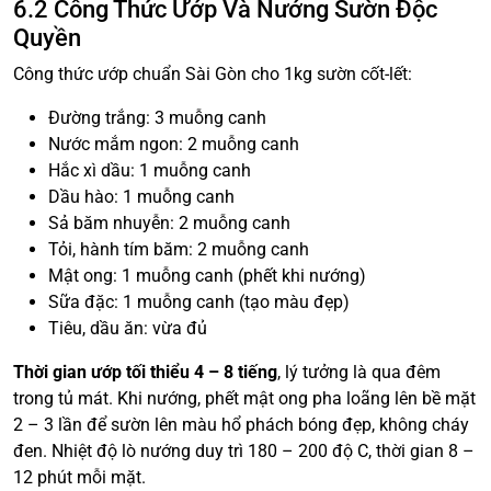
6.2 Công Thức Ướp Và Nướng Sườn Độc
Quyền
Công thức ướp chuẩn Sài Gòn cho 1kg sườn cốt-lết:
Đường trắng: 3 muỗng canh
Nước mắm ngon: 2 muỗng canh
Hắc xì dầu: 1 muỗng canh
Dầu hào: 1 muỗng canh
Sả băm nhuyễn: 2 muỗng canh
Tỏi, hành tím băm: 2 muỗng canh
Mật ong: 1 muỗng canh (phết khi nướng)
Sữa đặc: 1 muỗng canh (tạo màu đẹp)
Tiêu, dầu ăn: vừa đủ
Thời gian ướp tối thiểu 4 – 8 tiếng
, lý tưởng là qua đêm
trong tủ mát. Khi nướng, phết mật ong pha loãng lên bề mặt
2 – 3 lần để sườn lên màu hổ phách bóng đẹp, không cháy
đen. Nhiệt độ lò nướng duy trì 180 – 200 độ C, thời gian 8 –
12 phút mỗi mặt.