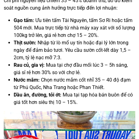
Chi phí nguyên liệu chiếm 35 – 45% doanh thu, do đó kiểm
soát nguồn cung ảnh hưởng trực tiếp đến lợi nhuận:
Gạo tấm:
Ưu tiên tấm Tài Nguyên, tấm Sơ Ri hoặc tấm
504 mới. Mua trực tiếp từ nhà máy xay xát với số lượng
100kg trở lên, giá rẻ hơn chợ 15 – 20%.
Thịt sườn:
Nhập từ lò mổ uy tín hoặc đại lý lớn trong
ngày để đảm bảo tươi. Yêu cầu sườn cốt-lết dày 1,5 –
2cm, tỷ lệ nạc mỡ 7:3.
Rau củ, gia vị:
Mua tại chợ đầu mối lúc 3 – 5h sáng,
giá sỉ rẻ hơn 30% so với chợ lẻ.
Nước mắm:
Chọn nước mắm cốt nhĩ 35 – 40 độ đạm
từ Phú Quốc, Nha Trang hoặc Phan Thiết.
Dầu ăn, đường, tỏi ớt:
Mua tại tạp hóa bán buôn để có
giá tốt hơn siêu thị 10 – 15%.