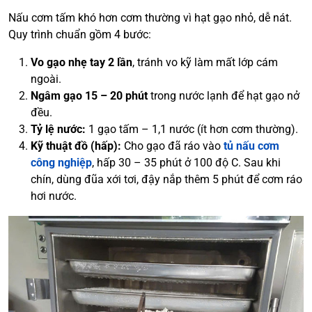
Nấu cơm tấm khó hơn cơm thường vì hạt gạo nhỏ, dễ nát.
Quy trình chuẩn gồm 4 bước:
Vo gạo nhẹ tay 2 lần
, tránh vo kỹ làm mất lớp cám
ngoài.
Ngâm gạo 15 – 20 phút
trong nước lạnh để hạt gạo nở
đều.
Tỷ lệ nước:
1 gạo tấm – 1,1 nước (ít hơn cơm thường).
Kỹ thuật đồ (hấp):
Cho gạo đã ráo vào
tủ nấu cơm
công nghiệp
, hấp 30 – 35 phút ở 100 độ C. Sau khi
chín, dùng đũa xới tơi, đậy nắp thêm 5 phút để cơm ráo
hơi nước.