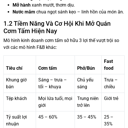
Mỡ hành
xanh mướt, thơm dịu.
Nước mắm
chua ngọt sánh kẹo – linh hồn của món ăn.
1.2 Tiềm Năng Và Cơ Hội Khi Mở Quán
Cơm Tấm Hiện Nay
Mô hình kinh doanh cơm tấm sở hữu 3 lợi thế vượt trội so
với các mô hình F&B khác:
Fast
Tiêu chí
Cơm tấm
Phở/Bún
food
Khung giờ
Sáng – trưa –
Chủ yếu
Trưa –
bán
tối – khuya
sáng
chiều
Tệp khách
Mọi lứa tuổi, mọi
Trung niên
Giới trẻ
giới
trở lên
Tỷ suất lợi
45 – 60%
35 – 45%
25 –
nhuận
35%