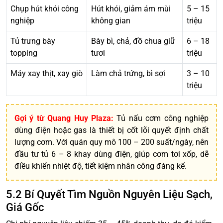
Chụp hút khói công
Hút khói, giảm ám mùi
5 – 15
nghiệp
không gian
triệu
Tủ trưng bày
Bày bì, chả, đồ chua giữ
6 – 18
topping
tươi
triệu
Máy xay thịt, xay giò
Làm chả trứng, bì sợi
3 – 10
triệu
Gợi ý từ Quang Huy Plaza:
Tủ nấu cơm công nghiệp
dùng điện hoặc gas là thiết bị cốt lõi quyết định chất
lượng cơm. Với quán quy mô 100 – 200 suất/ngày, nên
đầu tư tủ 6 – 8 khay dùng điện, giúp cơm tơi xốp, dễ
điều khiển nhiệt độ, tiết kiệm nhân công đáng kể.
5.2 Bí Quyết Tìm Nguồn Nguyên Liệu Sạch,
Giá Gốc