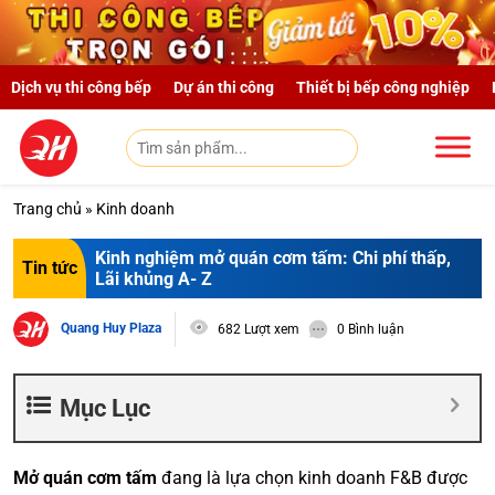
Skip to main content
Dịch vụ thi công bếp
Dự án thi công
Thiết bị bếp công nghiệp
Trang chủ
»
Kinh doanh
Kinh nghiệm mở quán cơm tấm: Chi phí thấp,
Tin tức
Lãi khủng A- Z
Quang Huy Plaza
682 Lượt xem
0 Bình luận
Mục Lục
Mở quán cơm tấm
đang là lựa chọn kinh doanh F&B được