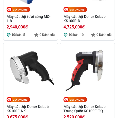
GIÁ ONLINE
GIÁ ONLINE
Máy cắt thịt tươi sống MC-
Máy cắt thịt Doner Kebab
1.8
KS100E-Đ
2,940,000
đ
4,725,000
đ
Đã bán:
5
0
Đánh giá
Đã bán:
10
0
Đánh giá
GIÁ ONLINE
GIÁ ONLINE
Máy cắt thịt Doner Kebab
Máy cắt thịt Doner Kebab
KS100E-NK
Trung Quốc KS100E-TQ
3,675,000
đ
2,520,000
đ