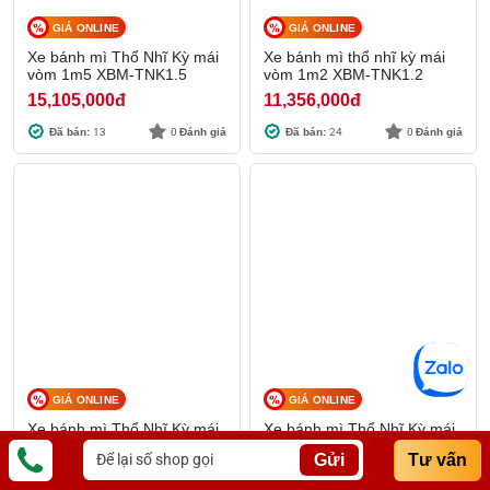
GIÁ ONLINE
GIÁ ONLINE
Xe bánh mì Thổ Nhĩ Kỳ mái
Xe bánh mì thổ nhĩ kỳ mái
vòm 1m5 XBM-TNK1.5
vòm 1m2 XBM-TNK1.2
15,105,000
đ
11,356,000
đ
Đã bán:
13
0
Đánh giá
Đã bán:
24
0
Đánh giá
GIÁ ONLINE
GIÁ ONLINE
Xe bánh mì Thổ Nhĩ Kỳ mái
Xe bánh mì Thổ Nhĩ Kỳ mái
vòm 2m XBM-TNK2.0
chùa 2m XBM-TNK2.0
Gửi
Tư vấn
18,192,000
đ
18,742,500
đ