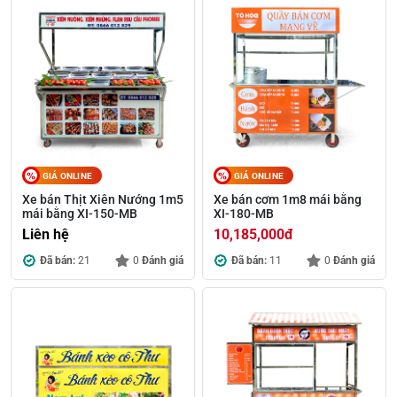
GIÁ ONLINE
GIÁ ONLINE
Xe bán Thịt Xiên Nướng 1m5
Xe bán cơm 1m8 mái bằng
mái bằng XI-150-MB
XI-180-MB
Liên hệ
10,185,000
đ
Đã bán:
21
0
Đánh giá
Đã bán:
11
0
Đánh giá