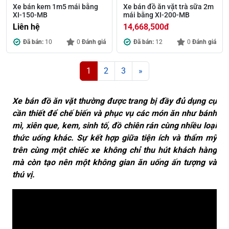
Xe bán kem 1m5 mái bằng
Xe bán đồ ăn vặt trà sữa 2m
XI-150-MB
mái bằng XI-200-MB
Liên hệ
14,668,500
đ
Đã bán:
10
0
Đánh giá
Đã bán:
12
0
Đánh giá
Posts navigation
1
2
3
»
Xe bán đồ ăn vặt thường được trang bị đầy đủ dụng cụ
cần thiết để chế biến và phục vụ các món ăn như bánh
mì, xiên que, kem, sinh tố, đồ chiên rán cùng nhiều loại
thức uống khác. Sự kết hợp giữa tiện ích và thẩm mỹ
trên cùng một chiếc xe không chỉ thu hút khách hàng
mà còn tạo nên một không gian ăn uống ấn tượng và
thú vị.