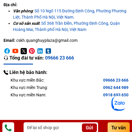
muốn.
Địa chỉ:
Văn phòng
Bàn gấp phụ
:
Số 10 Ngõ 115 Đường Định Công, Phường Phương
gập mở linh hoạt, giúp cung cấp thêm
Liệt, Thành Phố Hà Nội, Việt Nam.
diện tích đặt để, chế biến cho người bán khi cần.
Cơ sở sản xuất
:
Số 368 Trần Điền, Phường Định Công, Quận
Decal
bao quanh thân dưới xe làm từ giấy cán
Hoàng Mai, Thành phố Hà Nội, Việt Nam
bóng, được thiết kế tùy theo mong muốn của người
đặt hàng.
Email:
cskh.quanghuyplaza@gmail.com
Bánh xe
làm từ PU, có khả năng chịu tải tốt, có thể
di chuyển linh hoạt tới mọi hướng mong muốn.
Tổng đài tư vấn:
09666 23 666
Liên hệ bảo hành:
Khu vực miền Bắc:
09666 23 666
Khu vực miền Trung:
0962 644 989
Khu vực miền Nam:
0918 693 650
Gửi
Tư vấn