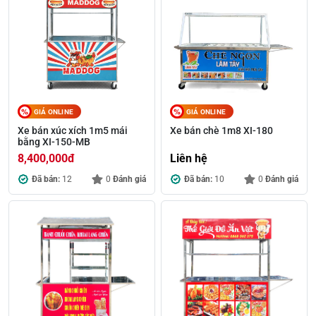
GIÁ ONLINE
GIÁ ONLINE
Xe bán xúc xích 1m5 mái
Xe bán chè 1m8 XI-180
bằng XI-150-MB
8,400,000
đ
Liên hệ
Đã bán:
12
0
Đánh giá
Đã bán:
10
0
Đánh giá