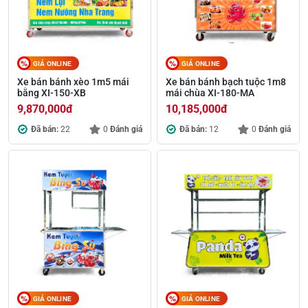
GIÁ ONLINE
GIÁ ONLINE
Xe bán bánh xèo 1m5 mái
Xe bán bánh bạch tuộc 1m8
bằng XI-150-XB
mái chùa XI-180-MA
9,870,000
đ
10,185,000
đ
Đã bán:
22
0
Đánh giá
Đã bán:
12
0
Đánh giá
GIÁ ONLINE
GIÁ ONLINE