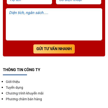
Vận hành đơn giản: Chỉ cần nắm chắc phần tay đẩy
Diện tích, ngân sách.....
bên hông, kéo theo chiều ngược lại với thân xe.
Chỉnh hướng phù hợp qua bộ phận để đi tới điểm
bán mong muốn. Tới điểm bán, đóng chốt khóa ở
hai bánh trái lại rồi đứng bán là xong
.
GỬI TƯ VẤN NHANH
THÔNG TIN CÔNG TY
Giới thiệu
Tuyển dụng
Chương trình khuyến mãi
Phương châm bán hàng