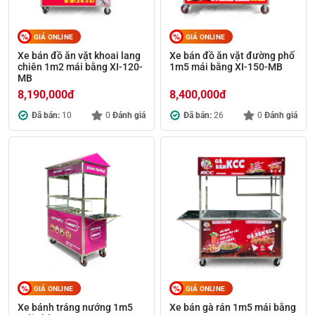
GIÁ ONLINE
GIÁ ONLINE
Xe bán đồ ăn vặt khoai lang
Xe bán đồ ăn vặt đường phố
chiên 1m2 mái bằng XI-120-
1m5 mái bằng XI-150-MB
MB
8,190,000
đ
8,400,000
đ
Đã bán:
10
0
Đánh giá
Đã bán:
26
0
Đánh giá
GIÁ ONLINE
GIÁ ONLINE
Xe bánh tráng nướng 1m5
Xe bán gà rán 1m5 mái bằng