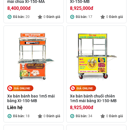
mái chùa XI-150-MA
XI-150-MB
8,400,000
đ
8,925,000
đ
Đã bán:
20
0
Đánh giá
Đã bán:
17
0
Đánh giá
GIÁ ONLINE
GIÁ ONLINE
Xe bán bánh bao 1m5 mái
Xe bán bánh chuối chiên
bằng XI-150-MB
1m5 mái bằng XI-150-MB
Liên hệ
8,925,000
đ
Đã bán:
18
0
Đánh giá
Đã bán:
34
0
Đánh giá