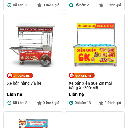
Đã bán:
1
0
Đánh giá
Đã bán:
2
0
Đánh giá
GIÁ ONLINE
GIÁ ONLINE
Xe bán hàng vỉa hè
Xe bán xiên que 2m mái
bằng XI-200-MB
Liên hệ
Liên hệ
Đã bán:
2
0
Đánh giá
Đã bán:
18
0
Đánh giá