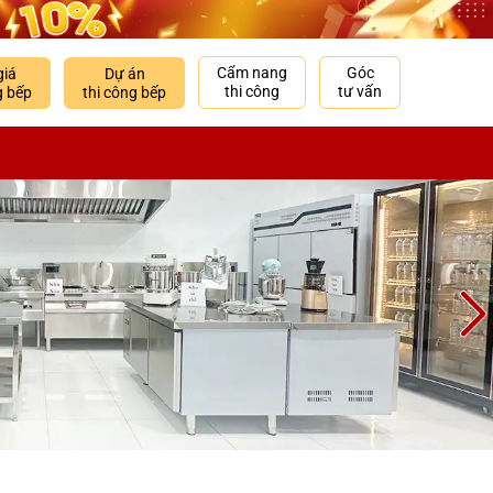
Cẩm nang
Góc
giá
Dự án
thi công
tư vấn
g bếp
thi công bếp