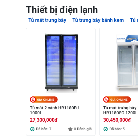
Thiết bị điện lạnh
Tủ mát trưng bày
Tủ trưng bày bánh kem
Tủ 
GIÁ ONLINE
GIÁ ONLINE
Tủ mát 2 cánh HR1180PJ
Tủ mát trưng bày 
1000L
HR1180SG 1200L
27,300,000
đ
30,450,000
đ
Đã bán:
7
0
Đánh giá
Đã bán:
5