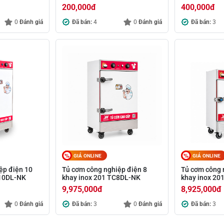
200,000
đ
400,000
đ
0
Đánh giá
Đã bán:
4
0
Đánh giá
Đã bán:
3
GIÁ ONLINE
GIÁ ONLINE
ệp điện 10
Tủ cơm công nghiệp điện 8
Tủ cơm công 
C10DL-NK
khay inox 201 TC8DL-NK
khay inox 20
9,975,000
đ
8,925,000
đ
0
Đánh giá
Đã bán:
3
0
Đánh giá
Đã bán:
3