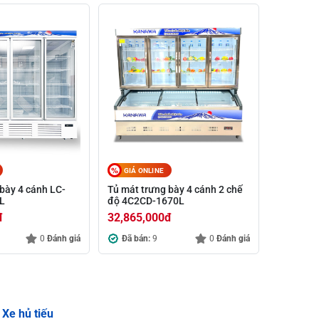
GIÁ ONLINE
bày 4 cánh LC-
Tủ mát trưng bày 4 cánh 2 chế
L
độ 4C2CD-1670L
đ
32,865,000
đ
0
Đánh giá
Đã bán:
9
0
Đánh giá
Xe hủ tiếu