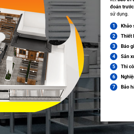
đoán trước
sử dụng.
Khảo s
Thiết 
Báo gi
Sản x
Thi c
Nghiệ
Bảo h