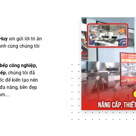
 Huy
xin gửi lời tri ân
ành cùng chúng tôi
t bếp công nghiệp,
bếp
, chúng tôi đã
c để kiến tạo nên
 đa năng, bền đẹp
Nam….