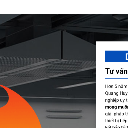
Tư vấn
Hơn 5 năm 
Quang Huy t
nghiệp uy 
mong muốn
giải pháp t
thiết bị b
kết
bảo trì