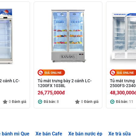
GIÁ ONLINE
GIÁ ONLINE
2 cánh LC-
Tủ mát trưng bày 2 cánh LC-
Tủ mát trưng 
1200FX 1038L
2500FS-2340
26,775,000
đ
48,300,000
0
Đánh giá
Đã bán:
8
0
Đánh giá
Đã bán:
11
 bánh mì Que
Xe bán Cafe
Xe bán nước ép
Xe trà sữa