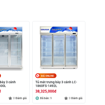
GIÁ ONLINE
 bày 3 cánh
Tủ mát trưng bày 3 cánh LC-
800L
1860FS-1492L
đ
38,325,000
đ
0
Đánh giá
Đã bán:
9
0
Đánh giá