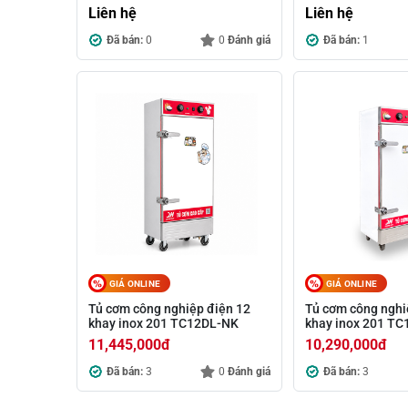
Liên hệ
Liên hệ
Đã bán:
0
0
Đánh giá
Đã bán:
1
GIÁ ONLINE
GIÁ ONLINE
Tủ cơm công nghiệp điện 12
Tủ cơm công nghi
khay inox 201 TC12DL-NK
khay inox 201 T
11,445,000
đ
10,290,000
đ
Đã bán:
3
0
Đánh giá
Đã bán:
3