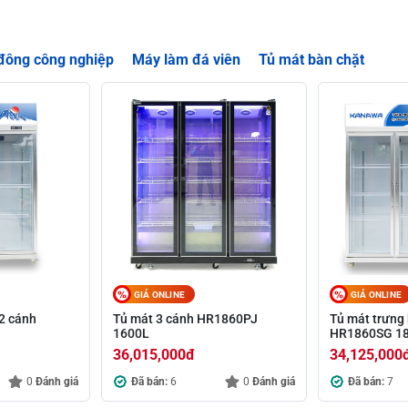
đông công nghiệp
Máy làm đá viên
Tủ mát bàn chặt
GIÁ ONLINE
GIÁ ONLINE
2 cánh
Tủ mát 3 cánh HR1860PJ
Tủ mát trưng
1600L
HR1860SG 1
36,015,000
đ
34,125,000
0
Đánh giá
Đã bán:
6
0
Đánh giá
Đã bán:
7