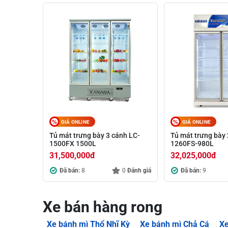
GIÁ ONLINE
GIÁ ONLINE
Tủ mát trưng bày 3 cánh LC-
Tủ mát trưng bày 
1500FX 1500L
1260FS-980L
31,500,000
đ
32,025,000
đ
Đã bán:
8
0
Đánh giá
Đã bán:
9
Xe bán hàng rong
Xe bánh mì Thổ Nhĩ Kỳ
Xe bánh mì Chả Cá
Xe