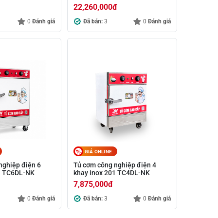
22,260,000
đ
0
Đánh giá
Đã bán:
3
0
Đánh giá
GIÁ ONLINE
nghiệp điện 6
Tủ cơm công nghiệp điện 4
1 TC6DL-NK
khay inox 201 TC4DL-NK
7,875,000
đ
0
Đánh giá
Đã bán:
3
0
Đánh giá