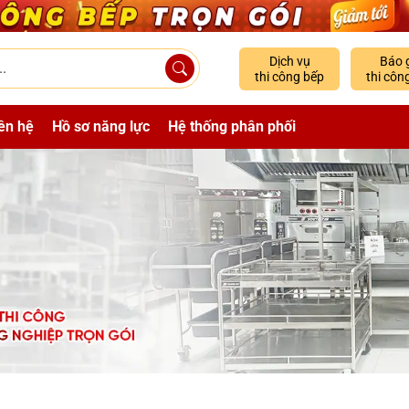
Dịch vụ
Báo 
thi công bếp
thi côn
ên hệ
Hồ sơ năng lực
Hệ thống phân phối