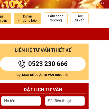
Cẩm nang
Góc
giá
Dự án
thi công
tư vấn
g bếp
thi công bếp
LIÊN HỆ TƯ VẤN THIẾT KẾ
0523 230 666
GỌI NGAY ĐỂ ĐƯỢC TƯ VẤN TRỰC TIẾP
ĐẶT LỊCH TƯ VẤN
Họ tên
Số điện thoại