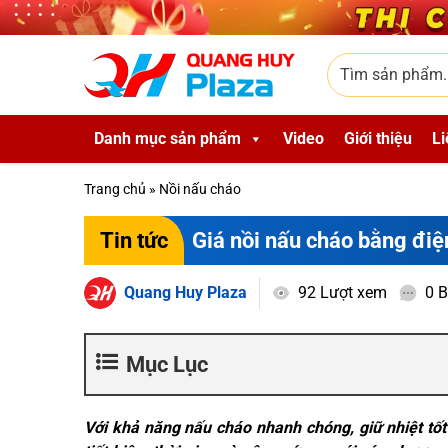
Skip to main content
Tìm sản phẩm
Danh mục sản phẩm
Video
Giới thiệu
Li
Trang chủ
»
Nồi nấu cháo
Giá nồi nấu cháo bằng điệ
Tin tức
Quang Huy Plaza
92 Lượt xem
0 B
Mục Lục
Với khả năng nấu cháo nhanh chóng, giữ nhiệt tốt