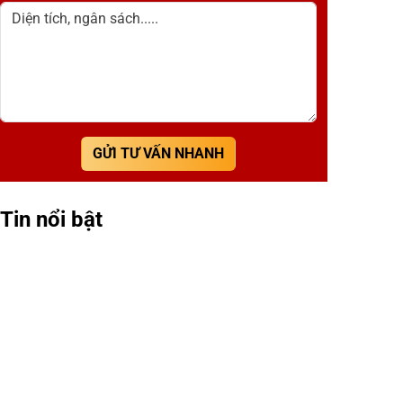
Diện tích, ngân sách.....
GỬI TƯ VẤN NHANH
Tin nổi bật