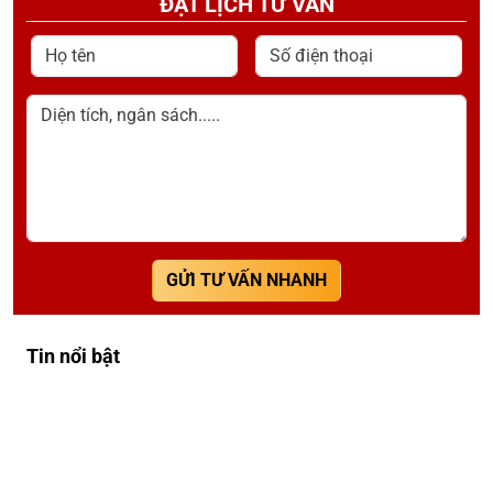
ĐẶT LỊCH TƯ VẤN
Họ tên
Số điện thoại
Diện tích, ngân sách.....
GỬI TƯ VẤN NHANH
Tin nổi bật