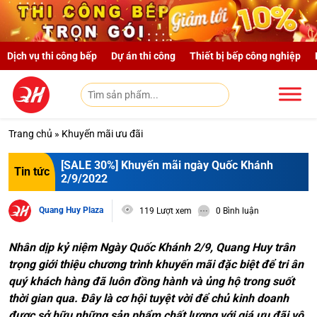
Skip to main content
Dịch vụ thi công bếp
Dự án thi công
Thiết bị bếp công nghiệp
Trang chủ
»
Khuyến mãi ưu đãi
[SALE 30%] Khuyến mãi ngày Quốc Khánh
Tin tức
2/9/2022
Quang Huy Plaza
119 Lượt xem
0 Bình luận
Nhân dịp kỷ niệm Ngày Quốc Khánh 2/9, Quang Huy trân
trọng giới thiệu chương trình khuyến mãi đặc biệt để tri ân
quý khách hàng đã luôn đồng hành và ủng hộ trong suốt
thời gian qua. Đây là cơ hội tuyệt vời để chủ kinh doanh
được sở hữu những sản phẩm chất lượng với giá ưu đãi vô