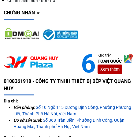
Chính sách mua - đổi - trả
CHỨNG NHẬN
Kho trên
TOÀN QUỐC
Xem thêm
0108361918 - CÔNG TY TNHH THIẾT BỊ BẾP VIỆT QUANG
HUY
Địa chỉ:
Văn phòng
:
Số 10 Ngõ 115 Đường Định Công, Phường Phương
Liệt, Thành Phố Hà Nội, Việt Nam.
Cơ sở sản xuất
:
Số 368 Trần Điền, Phường Định Công, Quận
Hoàng Mai, Thành phố Hà Nội, Việt Nam