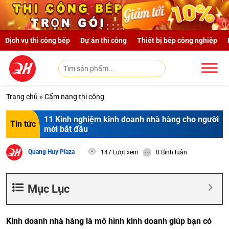
Skip to main content
Dịch vụ thi công bếp
Dự án thi công
Thiết bị bếp công nghiệp
Trang chủ
»
Cẩm nang thi công
11 Kinh nghiệm kinh doanh nhà hàng cho người
Tin tức
mới bắt đầu
Quang Huy Plaza
147 Lượt xem
0 Bình luận
Mục Lục
Kinh doanh nhà hàng là mô hình kinh doanh giúp bạn có