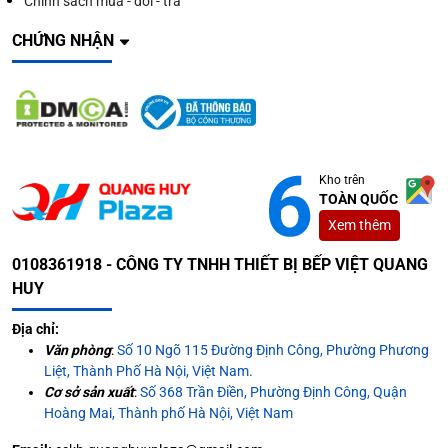
Chính sách mua - đổi - trả
CHỨNG NHẬN
Kho trên
TOÀN QUỐC
Xem thêm
0108361918 - CÔNG TY TNHH THIẾT BỊ BẾP VIỆT QUANG
HUY
Địa chỉ:
Văn phòng
:
Số 10 Ngõ 115 Đường Định Công, Phường Phương
Liệt, Thành Phố Hà Nội, Việt Nam.
Cơ sở sản xuất
:
Số 368 Trần Điền, Phường Định Công, Quận
Hoàng Mai, Thành phố Hà Nội, Việt Nam