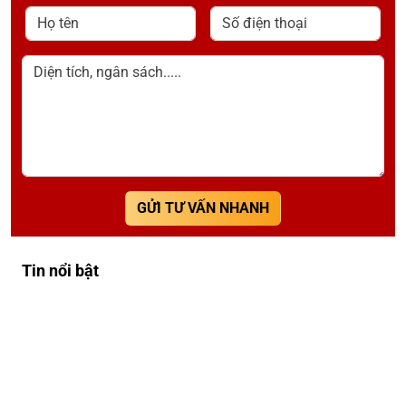
Họ tên
Số điện thoại
Diện tích, ngân sách.....
GỬI TƯ VẤN NHANH
Tin nổi bật