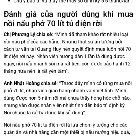
Chú ý bảo trì và thay thế may so định kỳ 5-6 tháng/lần.
Đánh giá của người dùng khi mua
nồi nấu phở 70 lít tủ điện rời
Chị Phương Lý chia sẻ
: “Mình đã tham khảo rất nhiều loại
nồi nấu phở của các hãng. Nhưng thật sự ấn tượng bởi
cách tư vấn tại Quang Huy nên quyết định mua luôn nồi 70
lít điện rời này. Nhân viên hướng dẫn 1 lần là dùng được
ngay, nồi nấu nhanh sôi mà rất tiện, còn được bảo hành 12
tháng nữa nên là rất yên tâm”.
Anh Nhật Hoàng chia sẻ
: “Trước đây mình có từng mua nồi
phở 70 lít, nhân viên giao hàng nhanh và nhiệt tình. Mình
dùng được hơn 5 năm rồi mà chưa thấy hỏng hóc chỗ nào,
nhưng vẫn được nhân viên nhiệt tình đến bảo trì định kỳ.
Nói chung là rất hài lòng khi sử dụng”.
Nồi nấu phở 70 lít tủ điện rời là lựa chọn lý tưởng cho các
quán ăn và nhà hàng cần một thiết bị nấu nướng hiệu quả,