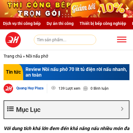
Skip to main content
Dịch vụ thi công bếp
Dự án thi công
Thiết bị bếp công nghiệp
Trang chủ
»
Nồi nấu phở
Review Nồi nấu phở 70 lít tủ điện rời nấu nhanh,
Tin tức
an toàn
Quang Huy Plaza
139 Lượt xem
0 Bình luận
Mục Lục
Với dung tích khá lớn đem đến khả năng nấu nhiều món đa