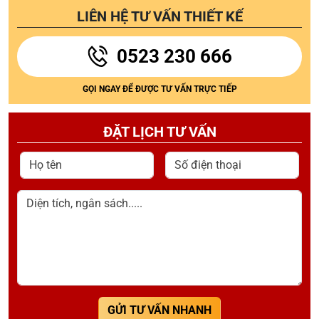
LIÊN HỆ TƯ VẤN THIẾT KẾ
0523 230 666
GỌI NGAY ĐỂ ĐƯỢC TƯ VẤN TRỰC TIẾP
ĐẶT LỊCH TƯ VẤN
Họ tên
Số điện thoại
Diện tích, ngân sách.....
GỬI TƯ VẤN NHANH