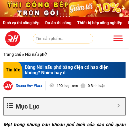
Skip to main content
Dịch vụ thi công bếp
Dự án thi công
Thiết bị bếp công nghiệp
Trang chủ
»
Nồi nấu phở
Dùng Nồi nấu phở bằng điện có hao điện
Tin tức
không? Nhiều hay ít
Quang Huy Plaza
190 Lượt xem
0 Bình luận
Mục Lục
Một trong những băn khoăn phổ biến của các chủ quán