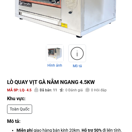
Hình ảnh
Mô tả
LÒ QUAY VỊT GÀ NẰM NGANG 4.5KW
MÃ SP:
LQ- 4.5
Đã bán: 11
0
Đánh giá
0
Hỏi đáp
Khu vực:
Toàn Quốc
Mô tả:
Miễn phí
giao hàng bán kính 20km.
Hỗ trợ 50%
đi liên tỉnh.