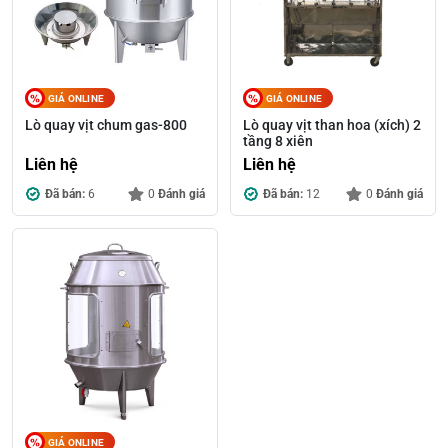
GIÁ ONLINE
GIÁ ONLINE
Lò quay vịt chum gas-800
Lò quay vịt than hoa (xích) 2
tầng 8 xiên
Liên hệ
Liên hệ
Đã bán:
6
0
Đánh giá
Đã bán:
12
0
Đánh giá
GIÁ ONLINE