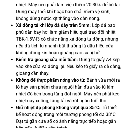
nhiệt. Máy nén phải làm việc thêm 20-30% để bù lại.
Dùng máy thổi khí hoặc bàn chải mềm vệ sinh,
không dùng nước xịt thẳng vào dàn nóng.
Xả đông tủ khi lớp đá dày trên 5mm:
Lớp đá bao
phủ dàn bay hơi làm giảm hiệu quả trao đổi nhiệt.
TBK-1.5V-I3 có chức năng xả đông tự động, nhưng
nếu đá tích tụ nhanh bất thường là dấu hiệu cửa
không đóng kín hoặc gioăng cao su bị hở.
Kiểm tra gioăng cửa mỗi tuần:
Dùng tờ giấy A4 kẹp
vào khe cửa và đóng lại. Nếu kéo tờ giấy ra dễ dàng,
gioăng cần thay.
Không để thực phẩm nóng vào tủ:
Bánh vừa mới ra
lò hay sản phẩm chưa nguội hẳn đưa vào tủ làm
nhiệt độ bên trong tăng đột ngột. Máy nén phải kéo
nhiệt này xuống, tăng tải và rút ngắn tuổi thọ.
Giữ nhiệt độ phòng không vượt quá 35°C:
Tủ thiết
kế hoạt động trong môi trường phòng tối đa 38°C.
Đặt tủ gần cửa sổ có ánh nắng trực tiếp hoặc gần