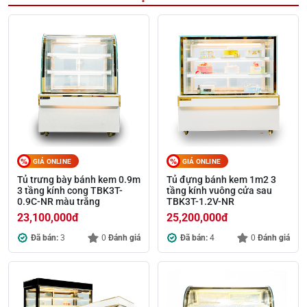
GIÁ ONLINE
GIÁ ONLINE
Tủ trưng bày bánh kem 0.9m
Tủ đựng bánh kem 1m2 3
3 tầng kính cong TBK3T-
tầng kính vuông cửa sau
0.9C-NR màu trắng
TBK3T-1.2V-NR
23,100,000
đ
25,200,000
đ
Đã bán:
3
0
Đánh giá
Đã bán:
4
0
Đánh giá