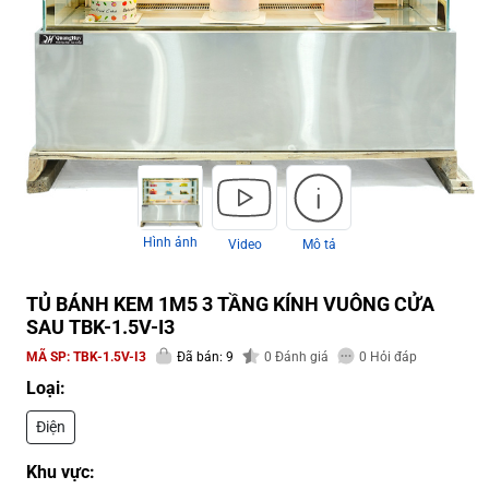
Hình ảnh
Video
Mô tả
TỦ BÁNH KEM 1M5 3 TẦNG KÍNH VUÔNG CỬA
SAU TBK-1.5V-I3
MÃ SP:
TBK-1.5V-I3
Đã bán: 9
0
Đánh giá
0
Hỏi đáp
Loại:
Điện
Khu vực: