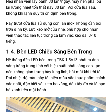
Nếu nhân viên lấy bánh 30 lần/ngày, máy nén phải bù
lại lượng nhiệt tổn thất này 30 lần. Với cửa lùa sau,
không khí lạnh duy trì ổn định bên trong.
Ray trượt cửa lùa sử dụng con lăn inox, không cần bôi
trơn định kỳ. Lực kéo mở cửa nhẹ, phù hợp cho nhân
viên thao tác liên tục trong ca làm việc kéo dài 8-10
tiếng.
1.4. Đèn LED Chiếu Sáng Bên Trong
Hệ thống đèn LED bên trong TBK-1.5V-I3 phát ra ánh
sáng trắng trung tính với hiệu suất phát sáng cao, tạo
nên không gian trưng bày lung linh, bắt mắt khi trời tối.
Dải nhiệt độ màu này tái hiện màu sắc thực phẩm chính
xác nhất, đặc biệt với kem bơ vàng, dâu tây đỏ và lá bạc
hà xanh trên mặt bánh.