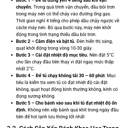
Bước 1 – Để tủ đứng yên 4 tiếng sau khi vận
chuyển.
Trong quá trình vận chuyển, dầu bôi trơn
trong máy nén có thể chảy vào đường ống gas.
Thời gian nghỉ 4 tiếng cho phép dầu chảy ngược về
cácte máy nén. Bỏ qua bước này, máy nén khởi
động trong tình trạng thiếu dầu bôi trơn.
Bước 2 – Cắm điện và bật tủ.
Đèn hiển thị sáng,
quạt khởi động trong vòng 10-30 giây.
Bước 3 – Cài đặt nhiệt độ mục tiêu.
Nên đặt 5°C
cho lần chạy đầu tiên thay vì đặt ngay mức thấp
nhất 2°C.
Bước 4
–
Để tủ chạy không tải
30 – 60 phút
. Mục
tiêu là kiểm tra xem tủ có đạt nhiệt độ cài đặt
không, quạt hoạt động bình thường không, kính có
đọng sương không.
Bước 5 – Cho bánh vào sau khi tủ đạt nhiệt độ ổn
định.
Không nên xếp bánh quá khít trong ngày đầu
tiên để hơi lạnh lưu thông tốt nhất