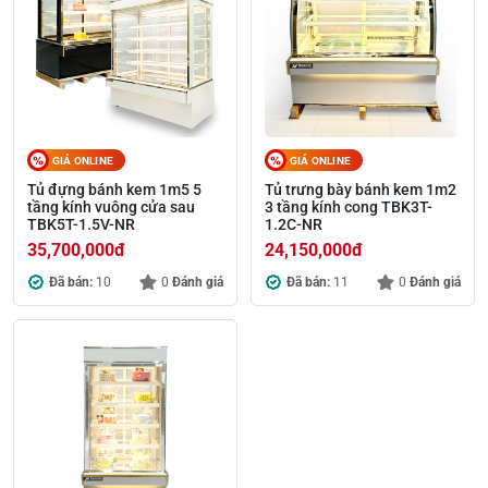
GIÁ ONLINE
GIÁ ONLINE
Tủ đựng bánh kem 1m5 5
Tủ trưng bày bánh kem 1m2
tầng kính vuông cửa sau
3 tầng kính cong TBK3T-
TBK5T-1.5V-NR
1.2C-NR
35,700,000
đ
24,150,000
đ
Đã bán:
10
0
Đánh giá
Đã bán:
11
0
Đánh giá