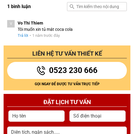
1 bình luận
Vo Thi Thiem
V
Tôi muốn xin tủ mát coca cola
Trả lời
•
1 năm trước đây
LIÊN HỆ TƯ VẤN THIẾT KẾ
0523 230 666
GỌI NGAY ĐỂ ĐƯỢC TƯ VẤN TRỰC TIẾP
ĐẶT LỊCH TƯ VẤN
Họ tên
Số điện thoại
Diện tích, ngân sách.....