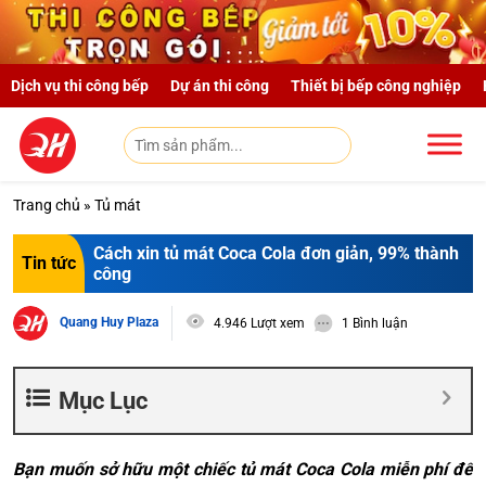
Skip to main content
Dịch vụ thi công bếp
Dự án thi công
Thiết bị bếp công nghiệp
Trang chủ
»
Tủ mát
Cách xin tủ mát Coca Cola đơn giản, 99% thành
Tin tức
công
Quang Huy Plaza
4.946 Lượt xem
1 Bình luận
Mục Lục
Bạn muốn sở hữu một chiếc tủ mát Coca Cola miễn phí để