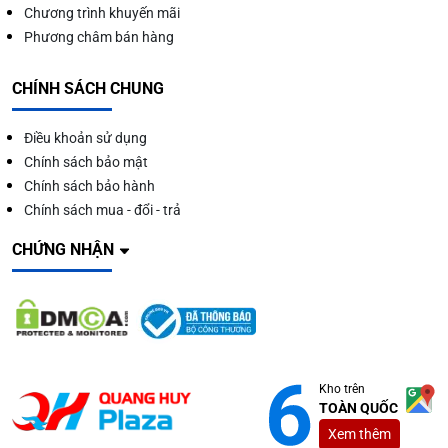
Chương trình khuyến mãi
Phương châm bán hàng
CHÍNH SÁCH CHUNG
Điều khoản sử dụng
Chính sách bảo mật
Chính sách bảo hành
Lợi ích máy làm đá viên
Chính sách mua - đổi - trả
Đặc điểm NỔI BẬT của máy làm
CHỨNG NHẬN
đá viên
Chất liệu chế tạo từ inox 201/304
2 lớp vỏ máy (cả bên trong và bên ngoài) được gia công
từ chất liệu inox 201/304 cho độ bền cao lên đến hơn 10
năm. Sự bền bỉ này được đánh giá bởi khả năng chống
Kho trên
oxy hóa, chống va đập của chất liệu.
TOÀN QUỐC
Xem thêm