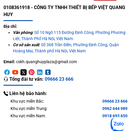
0108361918 - CÔNG TY TNHH THIẾT BỊ BẾP VIỆT QUANG
HUY
Địa chỉ:
Văn phòng
:
Số 10 Ngõ 115 Đường Định Công, Phường Phương
Liệt, Thành Phố Hà Nội, Việt Nam.
Cơ sở sản xuất
:
Số 368 Trần Điền, Phường Định Công, Quận
Hoàng Mai, Thành phố Hà Nội, Việt Nam
Email:
cskh.quanghuyplaza@gmail.com
Tổng đài tư vấn:
09666 23 666
Chất liệu cấu thành bằng inox
Liên hệ bảo hành:
Như vậy, khi sử dụng máy làm đá viên công nghiệp
Khu vực miền Bắc:
09666 23 666
được cung ứng bởi Quang Huy Plaza, quý khách không
Khu vực miền Trung:
0962 644 989
phải lo lắng về tuổi thọ, chất lượng của sản phẩm.
Khu vực miền Nam:
0918 693 650
Hệ thống tạo đá khép kín, nhanh