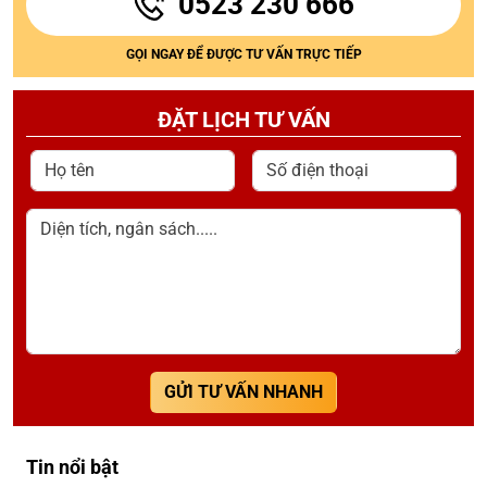
0523 230 666
GỌI NGAY ĐỂ ĐƯỢC TƯ VẤN TRỰC TIẾP
ĐẶT LỊCH TƯ VẤN
Họ tên
Số điện thoại
Diện tích, ngân sách.....
GỬI TƯ VẤN NHANH
Tin nổi bật