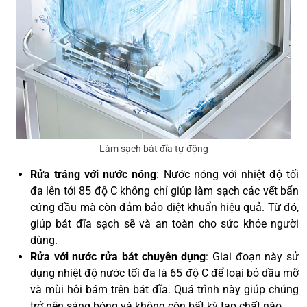
Làm sạch bát đĩa tự động
Rửa tráng với nước nóng
: Nước nóng với nhiệt độ tối
đa lên tới 85 độ C không chỉ giúp làm sạch các vết bẩn
cứng đầu mà còn đảm bảo diệt khuẩn hiệu quả. Từ đó,
giúp bát đĩa sạch sẽ và an toàn cho sức khỏe người
dùng.
Rửa với nước rửa bát chuyên dụng
: Giai đoạn này sử
dụng nhiệt độ nước tối đa là 65 độ C để loại bỏ dầu mỡ
và mùi hôi bám trên bát đĩa. Quá trình này giúp chúng
trở nên sáng bóng và không còn bất kỳ tạp chất nào.