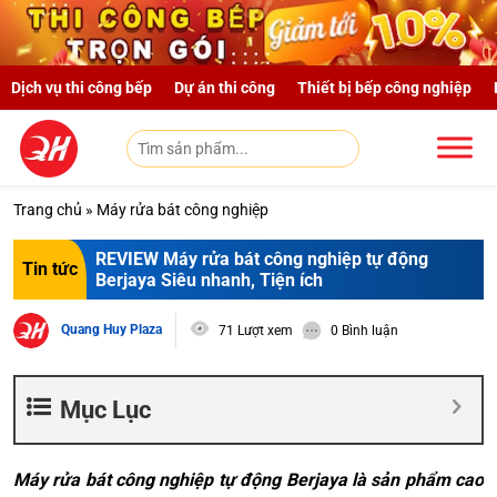
Skip to main content
Dịch vụ thi công bếp
Dự án thi công
Thiết bị bếp công nghiệp
Trang chủ
»
Máy rửa bát công nghiệp
REVIEW Máy rửa bát công nghiệp tự động
Tin tức
Berjaya Siêu nhanh, Tiện ích
Quang Huy Plaza
71 Lượt xem
0 Bình luận
Mục Lục
Máy rửa bát công nghiệp tự động Berjaya là sản phẩm cao