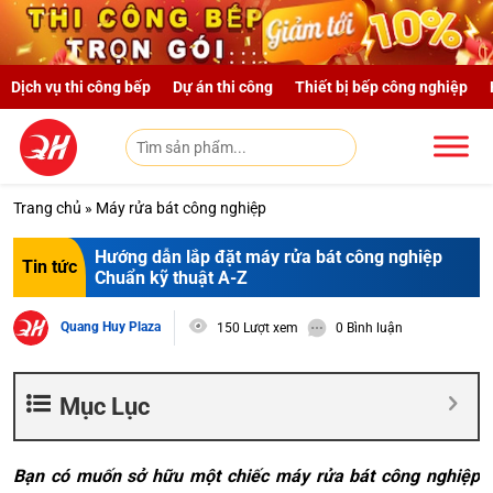
Skip to main content
Dịch vụ thi công bếp
Dự án thi công
Thiết bị bếp công nghiệp
Trang chủ
»
Máy rửa bát công nghiệp
Hướng dẫn lắp đặt máy rửa bát công nghiệp
Tin tức
Chuẩn kỹ thuật A-Z
Quang Huy Plaza
150 Lượt xem
0 Bình luận
Mục Lục
Bạn có muốn sở hữu một chiếc máy rửa bát công nghiệp