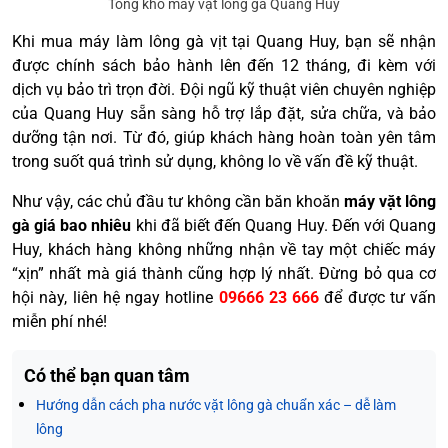
Tổng kho máy vặt lông gà Quang Huy
Khi mua máy làm lông gà vịt tại Quang Huy, bạn sẽ nhận
được chính sách bảo hành lên đến 12 tháng, đi kèm với
dịch vụ bảo trì trọn đời. Đội ngũ kỹ thuật viên chuyên nghiệp
của Quang Huy sẵn sàng hỗ trợ lắp đặt, sửa chữa, và bảo
dưỡng tận nơi. Từ đó, giúp khách hàng hoàn toàn yên tâm
trong suốt quá trình sử dụng, không lo về vấn đề kỹ thuật.
Như vậy, các chủ đầu tư không cần băn khoăn
máy vặt lông
gà giá bao nhiêu
khi đã biết đến Quang Huy. Đến với Quang
Huy, khách hàng không những nhận về tay một chiếc máy
“xịn” nhất mà giá thành cũng hợp lý nhất. Đừng bỏ qua cơ
hội này, liên hệ ngay hotline
09666 23 666
để được tư vấn
miễn phí nhé!
Có thể bạn quan tâm
Hướng dẫn cách pha nước vặt lông gà chuẩn xác – dễ làm
lông