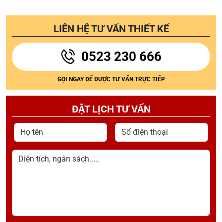
LIÊN HỆ TƯ VẤN THIẾT KẾ
0523 230 666
GỌI NGAY ĐỂ ĐƯỢC TƯ VẤN TRỰC TIẾP
ĐẶT LỊCH TƯ VẤN
Họ tên
Số điện thoại
Diện tích, ngân sách.....