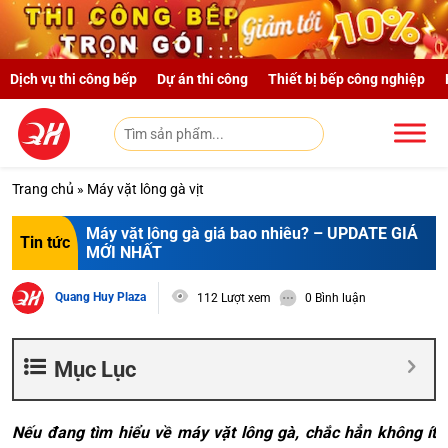
Skip to main content
Dịch vụ thi công bếp
Dự án thi công
Thiết bị bếp công nghiệp
Trang chủ
»
Máy vặt lông gà vịt
Máy vặt lông gà giá bao nhiêu? – UPDATE GIÁ
Tin tức
MỚI NHẤT
Quang Huy Plaza
112 Lượt xem
0 Bình luận
Mục Lục
Nếu đang tìm hiểu về máy vặt lông gà, chắc hẳn không ít