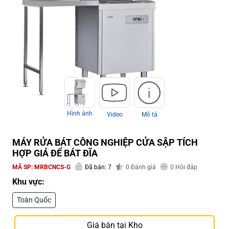
Hình ảnh
Video
Mô tả
MÁY RỬA BÁT CÔNG NGHIỆP CỬA SẬP TÍCH
HỢP GIÁ ĐỂ BÁT ĐĨA
MÃ SP:
MRBCNCS-G
Đã bán: 7
0
Đánh giá
0
Hỏi đáp
Khu vực:
Toàn Quốc
Giá bán tại Kho