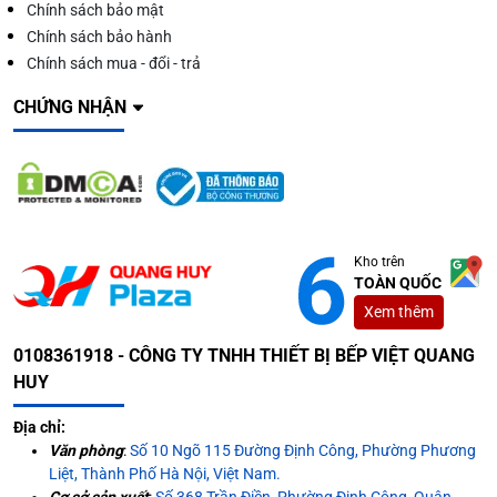
Chính sách bảo mật
Chính sách bảo hành
Chính sách mua - đổi - trả
CHỨNG NHẬN
Kho trên
TOÀN QUỐC
Xem thêm
0108361918 - CÔNG TY TNHH THIẾT BỊ BẾP VIỆT QUANG
HUY
Địa chỉ:
Văn phòng
:
Số 10 Ngõ 115 Đường Định Công, Phường Phương
Liệt, Thành Phố Hà Nội, Việt Nam.
Cơ sở sản xuất
:
Số 368 Trần Điền, Phường Định Công, Quận