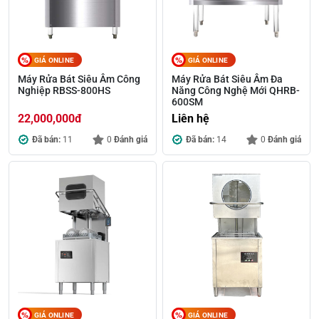
GIÁ ONLINE
GIÁ ONLINE
Máy Rửa Bát Siêu Âm Công
Máy Rửa Bát Siêu Âm Đa
Nghiệp RBSS-800HS
Năng Công Nghệ Mới QHRB-
600SM
22,000,000
đ
Liên hệ
Đã bán:
11
0
Đánh giá
Đã bán:
14
0
Đánh giá
GIÁ ONLINE
GIÁ ONLINE