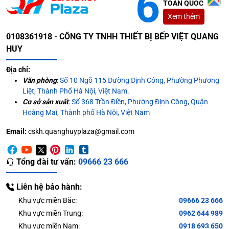
TOÀN QUỐC
Xem thêm
0108361918 - CÔNG TY TNHH THIẾT BỊ BẾP VIỆT QUANG
HUY
Địa chỉ:
Văn phòng
:
Số 10 Ngõ 115 Đường Định Công, Phường Phương
Liệt, Thành Phố Hà Nội, Việt Nam.
Cơ sở sản xuất
:
Số 368 Trần Điền, Phường Định Công, Quận
Hoàng Mai, Thành phố Hà Nội, Việt Nam
Email:
cskh.quanghuyplaza@gmail.com
Phân bổ nguyên liệu đồng đều
Tổng đài tư vấn:
09666 23 666
Hơn thế nữa, các thiết bị còn được setup cánh tay cố
định, giúp kiểm soát lượng hóa chất tẩy rửa, lượng nước
Liên hệ bảo hành:
sử dụng trong quá trình làm việc. Nhờ vậy, đơn vị cũng
Khu vực miền Bắc:
09666 23 666
giảm được tình trạng lãng phí nguyên liệu, gây thất
Khu vực miền Trung:
0962 644 989
thoát lợi nhuận kinh doanh.
Khu vực miền Nam:
0918 693 650