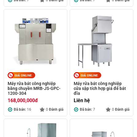
Đã bán:
7
0
Đánh giá
Đã bán:
7
0
Đánh giá
GIÁ ONLINE
GIÁ ONLINE
Máy rửa bát công nghiệp
Máy rửa bát công nghiệp
băng chuyền MRB-JS-GPC-
cửa sập tích hợp giá để bát
1200-304
đĩa
168,000,000
đ
Liên hệ
Đã bán:
16
0
Đánh giá
Đã bán:
7
0
Đánh giá