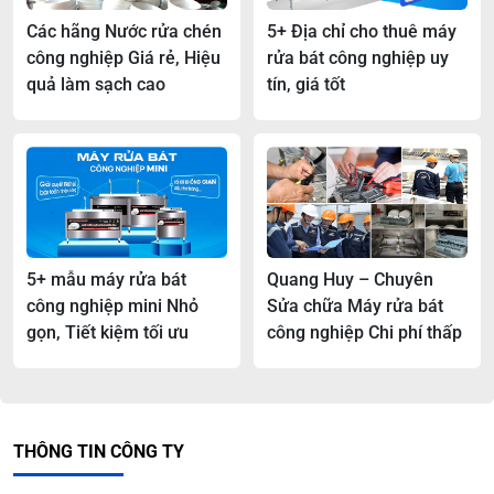
người không ổn định. Chưa kể, lượng dầu trên bối rửa
không đủ khiến dầu mỡ, mảng bám khó thể rửa trôi.
Các hãng Nước rửa chén
5+ Địa chỉ cho thuê máy
công nghiệp Giá rẻ, Hiệu
rửa bát công nghiệp uy
quả làm sạch cao
tín, giá tốt
5+ mẫu máy rửa bát
Quang Huy – Chuyên
công nghiệp mini Nhỏ
Sửa chữa Máy rửa bát
gọn, Tiết kiệm tối ưu
công nghiệp Chi phí thấp
Xử lý SLL bát đĩa
THÔNG TIN CÔNG TY
Trong khi đó, dùng máy rửa chén công nghệ thế hệ mới
lại khác. Máy được lập trình hoàn hảo về mọi công