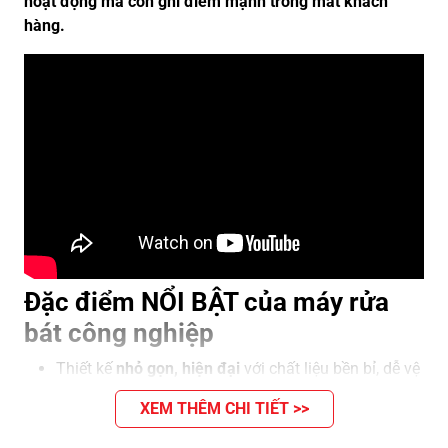
hoạt động mà còn ghi điểm mạnh trong mắt khách
hàng.
Đặc điểm NỔI BẬT của máy rửa
bát công nghiệp
Thiết kế
nhỏ gọn, hiện đại
với chất liệu bền bỉ, dễ vệ
sinh.
XEM THÊM CHI TIẾT >>
Kích thước, kiểu dáng đa dạng
, phù hợp với mọi
quy mô kinh doanh lớn nhỏ.