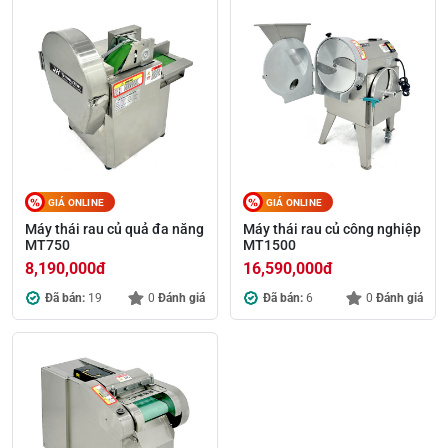
GIÁ ONLINE
GIÁ ONLINE
Máy thái rau củ quả đa năng
Máy thái rau củ công nghiệp
MT750
MT1500
8,190,000
đ
16,590,000
đ
Đã bán:
19
0
Đánh giá
Đã bán:
6
0
Đánh giá