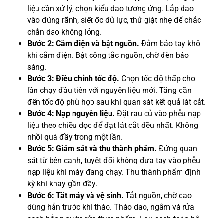
liệu cần xử lý, chọn kiểu dao tương ứng. Lắp dao
vào đúng rãnh, siết ốc đủ lực, thử giật nhẹ để chắc
chắn dao không lỏng.
Bước 2: Cắm điện và bật nguồn.
Đảm bảo tay khô
khi cắm điện. Bật công tắc nguồn, chờ đèn báo
sáng.
Bước 3: Điều chỉnh tốc độ.
Chọn tốc độ thấp cho
lần chạy đầu tiên với nguyên liệu mới. Tăng dần
đến tốc độ phù hợp sau khi quan sát kết quả lát cắt.
Bước 4: Nạp nguyên liệu.
Đặt rau củ vào phễu nạp
liệu theo chiều dọc để đạt lát cắt đều nhất. Không
nhồi quá đầy trong một lần.
Bước 5: Giám sát và thu thành phẩm.
Đứng quan
sát từ bên cạnh, tuyệt đối không đưa tay vào phễu
nạp liệu khi máy đang chạy. Thu thành phẩm định
kỳ khi khay gần đầy.
Bước 6: Tắt máy và vệ sinh.
Tắt nguồn, chờ dao
dừng hẳn trước khi tháo. Tháo dao, ngâm và rửa