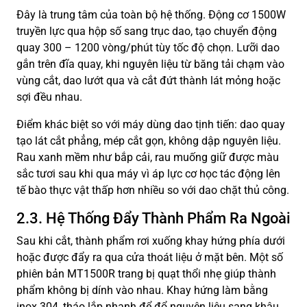
Đây là trung tâm của toàn bộ hệ thống. Động cơ 1500W
truyền lực qua hộp số sang trục dao, tạo chuyển động
quay 300 – 1200 vòng/phút tùy tốc độ chọn. Lưỡi dao
gắn trên đĩa quay, khi nguyên liệu từ băng tải chạm vào
vùng cắt, dao lướt qua và cắt đứt thành lát mỏng hoặc
sợi đều nhau.
Điểm khác biệt so với máy dùng dao tịnh tiến: dao quay
tạo lát cắt phẳng, mép cắt gọn, không dập nguyên liệu.
Rau xanh mềm như bắp cải, rau muống giữ được màu
sắc tươi sau khi qua máy vì áp lực cơ học tác động lên
tế bào thực vật thấp hơn nhiều so với dao chặt thủ công.
2.3. Hệ Thống Đẩy Thành Phẩm Ra Ngoài
Sau khi cắt, thành phẩm rơi xuống khay hứng phía dưới
hoặc được đẩy ra qua cửa thoát liệu ở mặt bên. Một số
phiên bản MT1500R trang bị quạt thổi nhẹ giúp thành
phẩm không bị dính vào nhau. Khay hứng làm bằng
inox 304, tháo lắp nhanh để đổ nguyên liệu sang khâu