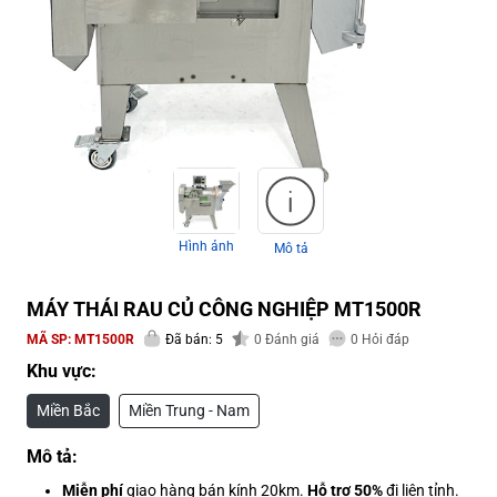
Hình ảnh
Mô tả
MÁY THÁI RAU CỦ CÔNG NGHIỆP MT1500R
MÃ SP:
MT1500R
Đã bán: 5
0
Đánh giá
0
Hỏi đáp
Khu vực:
Miền Bắc
Miền Trung - Nam
Mô tả:
Miễn phí
giao hàng bán kính 20km.
Hỗ trợ 50%
đi liên tỉnh.