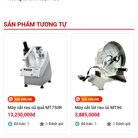
SẢN PHẨM TƯƠNG TỰ
GIÁ ONLINE
GIÁ ONLINE
Máy cắt rau củ quả MT750R
Máy cắt lát rau củ MT96
13,230,000
đ
3,885,000
đ
Đã bán:
5
0
Đánh giá
Đã bán:
5
0
Đánh giá