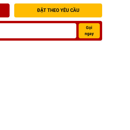
ĐẶT THEO YÊU CẦU
Gọi
ngay