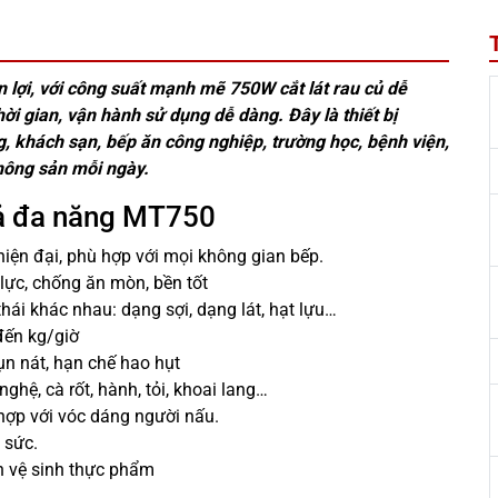
 lợi, với công suất mạnh mẽ 750W cắt lát rau củ dễ
ời gian, vận hành sử dụng dễ dàng. Đây là thiết bị
g, khách sạn, bếp ăn công nghiệp, trường học, bệnh viện,
 nông sản mỗi ngày.
uả đa năng MT750
ện đại, phù hợp với mọi không gian bếp.
lực, chống ăn mòn, bền tốt
hái khác nhau: dạng sợi, dạng lát, hạt lựu…
đến kg/giờ
n nát, hạn chế hao hụt
ghệ, cà rốt, hành, tỏi, khoai lang…
 hợp với vóc dáng người nấu.
 sức.
n vệ sinh thực phẩm