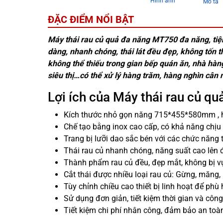
Hình ảnh
Mô tả
ĐẶC ĐIỂM NỔI BẬT
Máy thái rau củ quả đa năng MT750 đa năng, tiện
dàng, nhanh chóng, thái lát đều đẹp, không tốn th
không thể thiếu trong gian bếp quán ăn, nhà hàn
siêu thị…có thể xử lý hàng trăm, hàng nghìn cân
Lợi ích của Máy thái rau củ q
Kích thước nhỏ gọn năng 715*455*580mm , hi
Chế tạo bằng inox cao cấp, có khả năng chịu 
Trang bị lưỡi dao sắc bén với các chức năng t
Thái rau củ nhanh chóng, năng suất cao lên 
Thành phẩm rau củ đều, đẹp mắt, không bị vụ
Cắt thái được nhiều loại rau củ: Gừng, măng, n
Tùy chỉnh chiều cao thiết bị linh hoạt để phù
Sử dụng đơn giản, tiết kiệm thời gian và công
Tiết kiệm chi phí nhân công, đảm bảo an toà