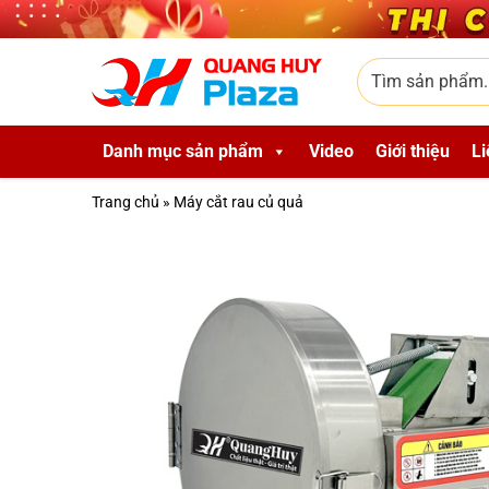
Skip to main content
Tìm sản phẩm
Danh mục sản phẩm
Video
Giới thiệu
Li
Trang chủ
»
Máy cắt rau củ quả