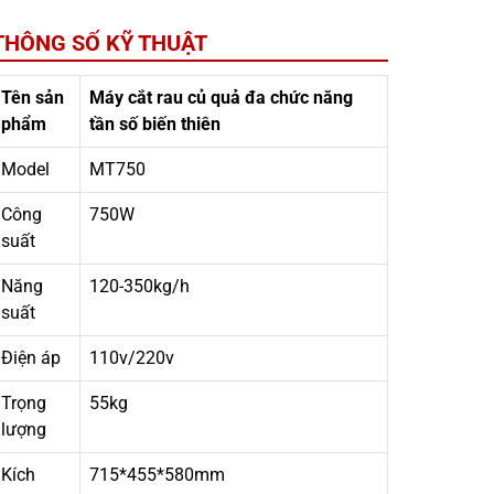
THÔNG SỐ KỸ THUẬT
Tên sản
Máy cắt rau củ quả đa chức năng
phẩm
tần số biến thiên
Model
MT750
Công
750W
suất
Năng
120-350kg/h
suất
Điện áp
110v/220v
Trọng
55kg
lượng
Kích
715*455*580mm