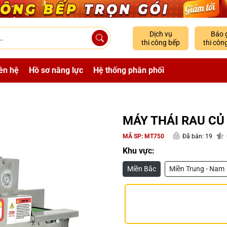
Dịch vụ
Báo 
thi công bếp
thi côn
ên hệ
Hồ sơ năng lực
Hệ thống phân phối
MÁY THÁI RAU CỦ
MÃ SP:
MT750
Đã bán: 19
Khu vực:
Miền Bắc
Miền Trung - Nam