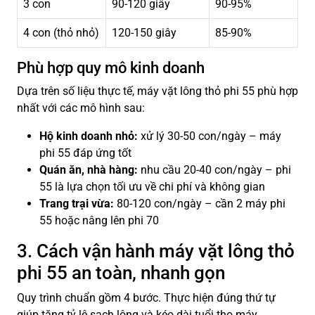
3 con
90-120 giây
90-95%
4 con (thỏ nhỏ)
120-150 giây
85-90%
Phù hợp quy mô kinh doanh
Dựa trên số liệu thực tế, máy vặt lông thỏ phi 55 phù hợp
nhất với các mô hình sau:
Hộ kinh doanh nhỏ:
xử lý 30-50 con/ngày – máy
phi 55 đáp ứng tốt
Quán ăn, nhà hàng:
nhu cầu 20-40 con/ngày – phi
55 là lựa chọn tối ưu về chi phí và không gian
Trang trại vừa:
80-120 con/ngày – cần 2 máy phi
55 hoặc nâng lên phi 70
3. Cách vận hành máy vặt lông thỏ
phi 55 an toàn, nhanh gọn
Quy trình chuẩn gồm 4 bước. Thực hiện đúng thứ tự
giúp tăng tỷ lệ sạch lông và kéo dài tuổi thọ máy.