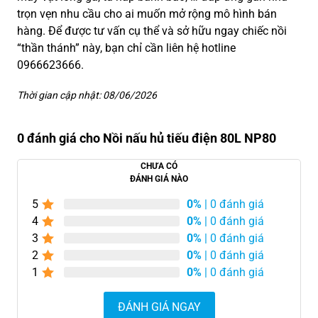
trọn vẹn nhu cầu cho ai muốn mở rộng mô hình bán
hàng. Để được tư vấn cụ thể và sở hữu ngay chiếc nồi
“thần thánh” này, bạn chỉ cần liên hệ hotline
0966623666.
Thời gian cập nhật: 08/06/2026
0 đánh giá cho Nồi nấu hủ tiếu điện 80L NP80
CHƯA CÓ
ĐÁNH GIÁ NÀO
5
0%
| 0 đánh giá
4
0%
| 0 đánh giá
3
0%
| 0 đánh giá
2
0%
| 0 đánh giá
1
0%
| 0 đánh giá
ĐÁNH GIÁ NGAY