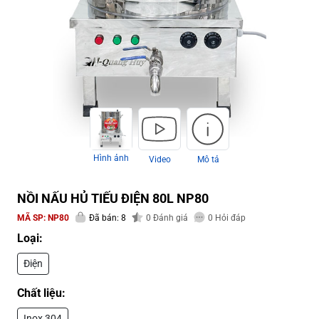
Hình ảnh
Video
Mô tả
NỒI NẤU HỦ TIẾU ĐIỆN 80L NP80
MÃ SP:
NP80
Đã bán: 8
0
Đánh giá
0
Hỏi đáp
Loại:
Điện
Chất liệu:
Inox 304