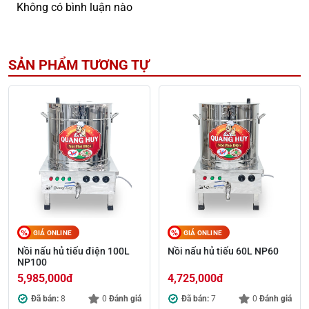
Không có bình luận nào
SẢN PHẨM TƯƠNG TỰ
GIÁ ONLINE
GIÁ ONLINE
Nồi nấu hủ tiếu điện 100L
Nồi nấu hủ tiếu 60L NP60
NP100
5,985,000
đ
4,725,000
đ
Đã bán:
8
0
Đánh giá
Đã bán:
7
0
Đánh giá