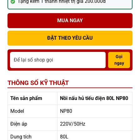
Tặng kèm 1 thanh nhiệt trị giá 200.000đ
MUA NGAY
ĐẶT THEO YÊU CẦU
Gọi
ngay
THÔNG SỐ KỸ THUẬT
Tên sản phẩm
Nồi nấu hủ tiếu điện 80L NP80
Model
NP80
Điện áp
220V/50Hz
Dung tích
80L