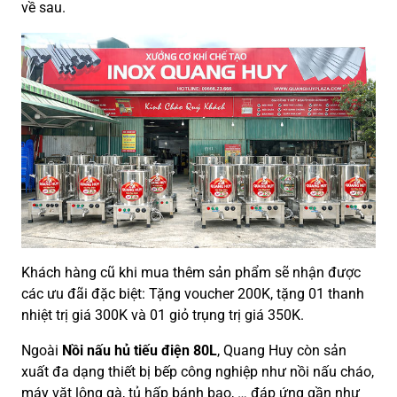
về sau.
Khách hàng cũ khi mua thêm sản phẩm sẽ nhận được
các ưu đãi đặc biệt: Tặng voucher 200K, tặng 01 thanh
nhiệt trị giá 300K và 01 giỏ trụng trị giá 350K.
Ngoài
Nồi nấu hủ tiếu điện 80L
, Quang Huy còn sản
xuất đa dạng thiết bị bếp công nghiệp như nồi nấu cháo,
máy vặt lông gà, tủ hấp bánh bao, … đáp ứng gần như