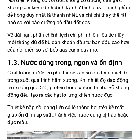
Nồi điện không có vòi đốt, không có đường dẫn gas,
không cần kiểm định định kỳ như bình gas. Thành phần
dễ hỏng duy nhất là thanh nhiệt, và chi phí thay thế rất
nhỏ so với bảo dưỡng bộ đầu đốt gas.
Về dài hạn, phần chênh lệch chi phí nhiên liệu tích lũy
mỗi tháng đủ để bù dần khoản đầu tư ban đầu cao hơn
của nồi điện so với bếp gas cùng quy mô.
1.3. Nước dùng trong, ngon và ổn định
Chất lượng nước lèo phụ thuộc vào sự ổn định nhiệt độ
trong suốt quá trình hầm xương. Khi nhiệt độ dao động
lên xuống quá 5°C, protein trong xương bị phá vỡ không
đồng đều, tạo ra các hạt lơ lửng khiến nước đục.
Thiết kế nắp nồi dạng liền có lỗ thông hơi trên bề mặt
giúp ổn định áp suất, tránh việc nước dùng bị trào hoặc
đục màu.