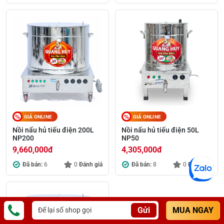
GIÁ ONLINE
GIÁ ONLINE
Nồi nấu hủ tiếu điện 200L
Nồi nấu hủ tiếu điện 50L
NP200
NP50
9,660,000
đ
4,305,000
đ
Đã bán:
6
0
Đánh giá
Đã bán:
8
0
Đánh giá
Gửi
MUA NGAY