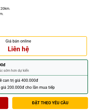
h 20km.
ăm.
Giá bán online
Liên hệ
00đ
húc sớm hơn dự kiến
đề can trị giá 400.000đ
 giá 200.000đ cho lần mua tiếp
ĐẶT THEO YÊU CẦU