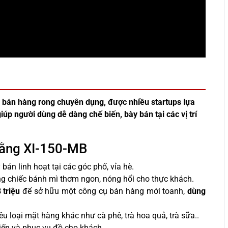
bán hàng rong chuyên dụng, được nhiều startups lựa
iúp người dùng dễ dàng chế biến, bày bán tại các vị trí
bằng XI-150-MB
 bán linh hoạt tại các góc phố, vỉa hè.
ững chiếc bánh mì thơm ngon, nóng hổi cho thực khách.
 triệu
để sở hữu một công cụ bán hàng mới toanh,
dùng
u loại mặt hàng khác như cà phê, trà hoa quả, trà sữa..
biến và phục vụ đồ cho khách.