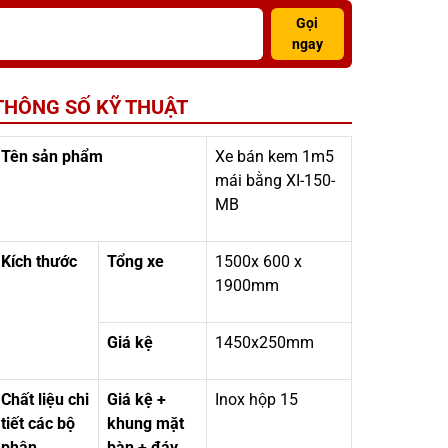
Gọi
ngay
THÔNG SỐ KỸ THUẬT
Tên sản phẩm
Xe bán kem 1m5
mái bằng XI-150-
MB
Kích thước
Tổng xe
1500x 600 x
1900mm
Giá kệ
1450x250mm
Chất liệu chi
Giá kệ +
Inox hộp 15
tiết các bộ
khung mặt
phận
bàn + đáy