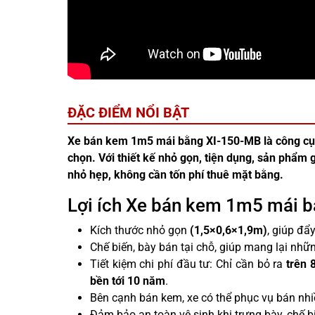
ĐẶC ĐIỂM NỔI BẬT
Xe bán kem 1m5 mái bằng XI-150-MB là công cụ 
chọn. Với thiết kế nhỏ gọn, tiện dụng, sản phẩm g
nhỏ hẹp, không cần tốn phí thuê mặt bằng.
Lợi ích Xe bán kem 1m5 mái 
Kích thước nhỏ gọn
(1,5×0,6×1,9m)
, giúp đẩy
Chế biến, bày bán tại chỗ, giúp mang lại nh
Tiết kiệm chi phí đầu tư: Chỉ cần bỏ ra
trên
8
bền tới 10 năm
.
Bên cạnh bán kem, xe có thể phục vụ bán nhiề
Đảm bảo an toàn vệ sinh khi trưng bày, chế 