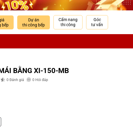
Cẩm nang
Góc
giá
Dự án
thi công
tư vấn
g bếp
thi công bếp
MÁI BẰNG XI-150-MB
0
Đánh giá
0
Hỏi đáp