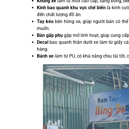
Khung xe
làm từ inox cao cấp, sáng bóng, bề
Kính bao quanh khu vực chế biến
là kính cườ
đến chất lượng đồ ăn.
Tay kéo
bên hông xe, giúp người bán có thể 
muốn.
Bàn gấp phụ
gập mở linh hoạt, giúp cung cấp
Decal
bao quanh thân dưới xe làm từ giấy c
hàng.
Bánh xe
làm từ PU, có khả năng chịu tải tốt,