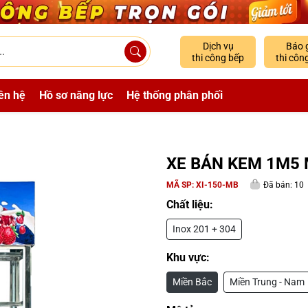
Dịch vụ
Báo 
thi công bếp
thi côn
ên hệ
Hồ sơ năng lực
Hệ thống phân phối
XE BÁN KEM 1M5 
MÃ SP:
XI-150-MB
Đã bán: 10
Chất liệu:
Inox 201 + 304
Khu vực:
Miền Bắc
Miền Trung - Nam