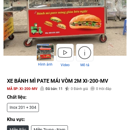
Hình ảnh
Video
Mô tả
XE BÁNH MÌ PATE MÁI VÒM 2M XI-200-MV
MÃ SP:
XI-200-MV
Đã bán: 11
0
Đánh giá
0
Hỏi đáp
Chất liệu:
Inox 201 + 304
Khu vực:
Miền Bắc
Miền Trung - Nam