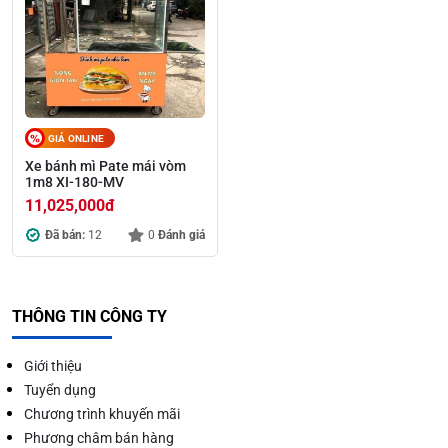
GIÁ ONLINE
Xe bánh mì Pate mái vòm
1m8 XI-180-MV
11,025,000
đ
Đã bán:
12
0
Đánh giá
THÔNG TIN CÔNG TY
Giới thiệu
Tuyển dụng
Chương trình khuyến mãi
Phương châm bán hàng