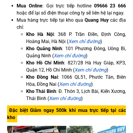
Mua Online
: Gọi trực tiếp hotline
09666 23 666
hoặc để lại số điện thoại công ty sẽ liên hệ lại ngay.
Mua hàng trực tiếp tại kho qua
Quang Huy
các địa
chỉ:
Kho Hà Nội
: 368 P. Trần Điền, Định Công,
Hoàng Mai, Hà Nội (
Xem chỉ đường
)
Kho Quảng Ninh
: 101 Phương Đông, Uông Bí,
Quảng Ninh (
Xem chỉ đường
)
Kho Hồ Chí Minh
: 827/28 Hà Huy Giáp, KP3,
Quận 12, Hồ Chí Minh (
Xem chỉ đường
)
Kho Đồng Nai
: 1066 QL51, Phước Tân, Biên
Hòa, Đồng Nai (
Xem chỉ đường
)
Kho Thái Bình
: Đ. Thôn 3, Lịch Bài, Kiến Xương,
Thái Bình (
Xem chỉ đường
)
Đặc biệt Giảm ngay 500k khi mua trực tiếp tại các
kho