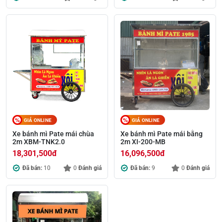
GIÁ ONLINE
GIÁ ONLINE
Xe bánh mì Pate mái chùa
Xe bánh mì Pate mái bằng
2m XBM-TNK2.0
2m XI-200-MB
18,301,500
đ
16,096,500
đ
Đã bán:
10
0
Đánh giá
Đã bán:
9
0
Đánh giá