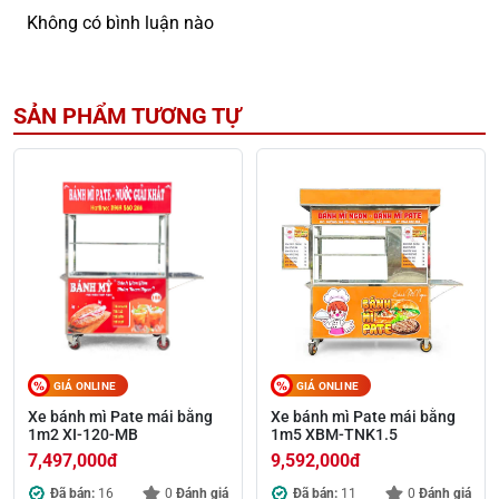
Không có bình luận nào
SẢN PHẨM TƯƠNG TỰ
GIÁ ONLINE
GIÁ ONLINE
Xe bánh mì Pate mái bằng
Xe bánh mì Pate mái bằng
1m2 XI-120-MB
1m5 XBM-TNK1.5
7,497,000
đ
9,592,000
đ
Đã bán:
16
0
Đánh giá
Đã bán:
11
0
Đánh giá