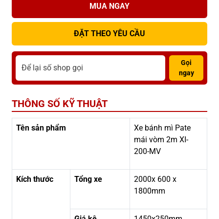
MUA NGAY
ĐẶT THEO YÊU CẦU
Gọi
ngay
THÔNG SỐ KỸ THUẬT
Tên sản phẩm
Xe bánh mì Pate
mái vòm 2m XI-
200-MV
Kích thước
Tổng xe
2000x 600 x
1800mm
Giá kệ
1450x250mm