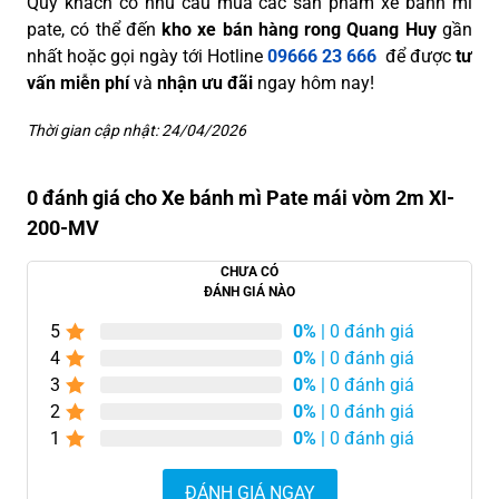
Quý khách có nhu cầu mua các sản phẩm xe bánh mì
pate, có thể đến
kho xe bán hàng rong Quang Huy
gần
nhất hoặc gọi ngày tới Hotline
09666 23 666
để được
tư
vấn miễn phí
và
nhận ưu đãi
ngay hôm nay!
Thời gian cập nhật: 24/04/2026
0 đánh giá cho Xe bánh mì Pate mái vòm 2m XI-
200-MV
CHƯA CÓ
ĐÁNH GIÁ NÀO
5
0%
| 0 đánh giá
4
0%
| 0 đánh giá
3
0%
| 0 đánh giá
2
0%
| 0 đánh giá
1
0%
| 0 đánh giá
ĐÁNH GIÁ NGAY