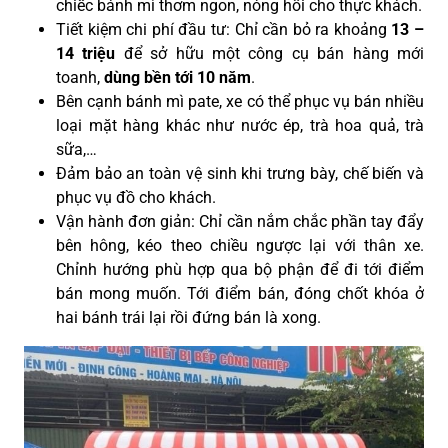
chiếc bánh mì thơm ngon, nóng hổi cho thực khách.
Tiết kiệm chi phí đầu tư: Chỉ cần bỏ ra khoảng
13 –
14 triệu
để sở hữu một công cụ bán hàng mới
toanh,
dùng
bền tới 10 năm
.
Bên cạnh bánh mì pate, xe có thể phục vụ bán nhiều
loại mặt hàng khác như nước ép, trà hoa quả, trà
sữa,…
Đảm bảo an toàn vệ sinh khi trưng bày, chế biến và
phục vụ đồ cho khách.
Vận hành đơn giản: Chỉ cần nắm chắc phần tay đẩy
bên hông, kéo theo chiều ngược lại với thân xe.
Chỉnh hướng phù hợp qua bộ phận để đi tới điểm
bán mong muốn. Tới điểm bán, đóng chốt khóa ở
hai bánh trái lại rồi đứng bán là xong
.