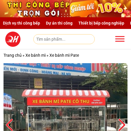
Skip to main content
Dịch vụ thi công bếp
Dự án thi công
Thiết bị bếp công nghiệp
Trang chủ
»
Xe bánh mì
»
Xe bánh mì Pate