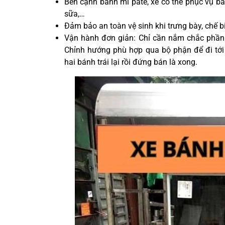
Bên cạnh bánh mì pate, xe có thể phục vụ bá
sữa,…
Đảm bảo an toàn vệ sinh khi trưng bày, chế 
Vận hành đơn giản: Chỉ cần nắm chắc phần t
Chỉnh hướng phù hợp qua bộ phận để đi tớ
hai bánh trái lại rồi đứng bán là xong
.