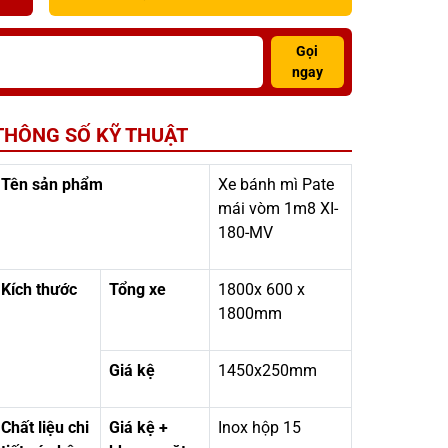
Gọi
ngay
THÔNG SỐ KỸ THUẬT
Tên sản phẩm
Xe bánh mì Pate
mái vòm 1m8 XI-
180-MV
Kích thước
Tổng xe
1800x 600 x
1800mm
Giá kệ
1450x250mm
Chất liệu chi
Giá kệ +
Inox hộp 15