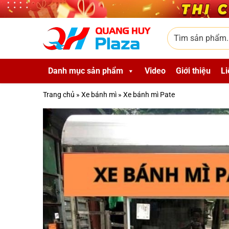
Skip to main content
Tìm sản phẩm
Danh mục sản phẩm
Video
Giới thiệu
Li
Trang chủ
»
Xe bánh mì
»
Xe bánh mì Pate