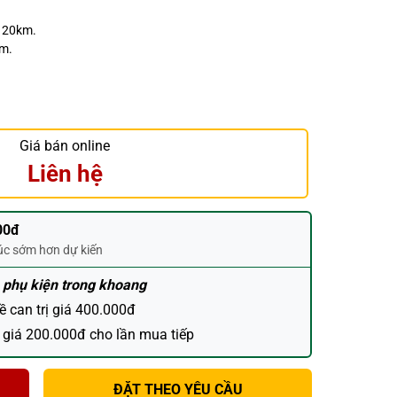
h 20km.
ăm.
Giá bán online
Liên hệ
00đ
húc sớm hơn dự kiến
 phụ kiện trong khoang
đề can trị giá 400.000đ
 giá 200.000đ cho lần mua tiếp
ĐẶT THEO YÊU CẦU