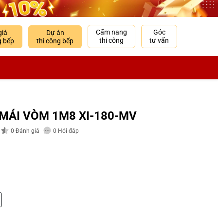
Cẩm nang
Góc
giá
Dự án
thi công
tư vấn
g bếp
thi công bếp
 MÁI VÒM 1M8 XI-180-MV
0
Đánh giá
0
Hỏi đáp