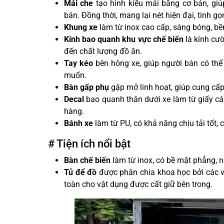
Mái che
tạo hình kiểu mái bằng cơ bản, gi
bán. Đồng thời, mang lại nét hiện đại, tinh gọ
Khung xe
làm từ inox cao cấp, sáng bóng, bề
Kính bao quanh khu vực chế biến
là kính cườ
đến chất lượng đồ ăn.
Tay kéo
bên hông xe, giúp người bán có thể 
muốn.
Bàn gấp phụ
gập mở linh hoạt, giúp cung cấp
Decal
bao quanh thân dưới xe làm từ giấy c
hàng.
Bánh xe
làm từ PU, có khả năng chịu tải tốt,
# Tiện ích nổi bật
Bàn chế biến
làm từ inox, có bề mặt phẳng, nh
Tủ để đồ
được phân chia khoa học bởi các 
toàn cho vật dụng được cất giữ bên trong.