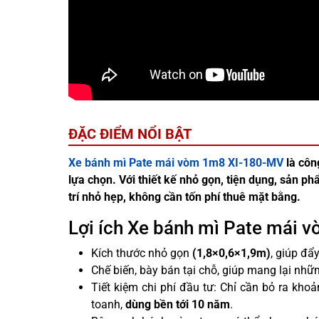
ĐẶC ĐIỂM NỔI BẬT
Xe bánh mì Pate mái vòm 1m8 XI-180-MV
là côn
lựa chọn. Với thiết kế nhỏ gọn, tiện dụng, sản ph
trí nhỏ hẹp, không cần tốn phí thuê mặt bằng.
Lợi ích Xe bánh mì Pate mái
Kích thước nhỏ gọn
(1,8×0,6×1,9m)
, giúp đẩy
Chế biến, bày bán tại chỗ, giúp mang lại nh
Tiết kiệm chi phí đầu tư: Chỉ cần bỏ ra kho
toanh,
dùng
bền tới 10 năm
.