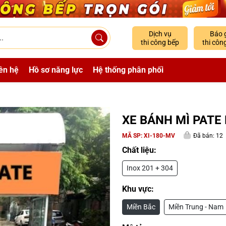
Dịch vụ
Báo 
thi công bếp
thi côn
ên hệ
Hồ sơ năng lực
Hệ thống phân phối
XE BÁNH MÌ PATE
MÃ SP:
XI-180-MV
Đã bán: 12
Chất liệu:
Inox 201 + 304
Khu vực:
Miền Bắc
Miền Trung - Nam