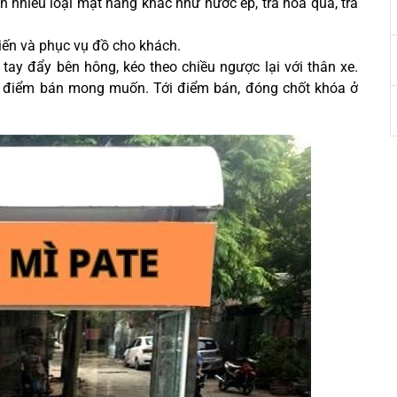
n nhiều loại mặt hàng khác như nước ép, trà hoa quả, trà
biến và phục vụ đồ cho khách.
ay đẩy bên hông, kéo theo chiều ngược lại với thân xe.
i điểm bán mong muốn. Tới điểm bán, đóng chốt khóa ở