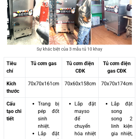
Sự khác biệt của 3 mẫu tủ 10 khay
Tiêu
Tủ cơm gas
Tủ cơm điện
Tủ cơm điện
chí
CĐK
gas CĐK
Kích
70x70x161cm
70x60x158cm
70x70x174cm
thước
Cấu
Trang bị
Lắp đặt
Lắp đặt
tạo chi
pép đốt
mayso
song
tiết
sinh
để
song 2
nhiệt.
chuyển
linh kiện
Lắp đặt
hóa nhiệt
gia nhiệt,