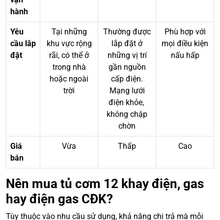
hành
Yêu
Tại những
Thường được
Phù hợp với
cầu lắp
khu vực rộng
lắp đặt ở
mọi điều kiện
đặt
rãi, có thể ở
những vị trí
nấu hấp
trong nhà
gần nguồn
hoặc ngoài
cấp điện.
trời
Mạng lưới
điện khỏe,
không chập
chờn
Giá
Vừa
Thấp
Cao
bán
Nên mua tủ cơm 12 khay điện, gas
hay điện gas CĐK?
Tùy thuộc vào nhu cầu sử dụng, khả năng chi trả mà mỗi