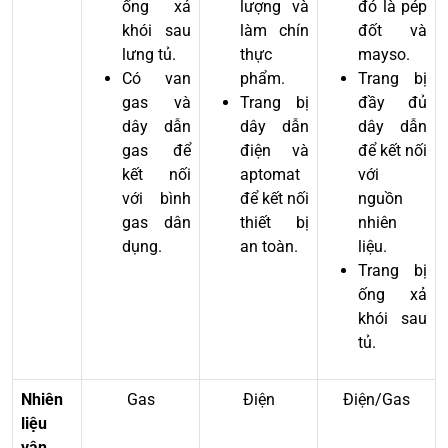
ống xả
lượng và
đó là pép
khói sau
làm chín
đốt và
lưng tủ.
thực
mayso.
Có van
phẩm.
Trang bị
gas và
Trang bị
đầy đủ
dây dẫn
dây dẫn
dây dẫn
gas để
điện và
để kết nối
kết nối
aptomat
với
với bình
để kết nối
nguồn
gas dân
thiết bị
nhiên
dụng.
an toàn.
liệu.
Trang bị
ống xả
khói sau
tủ.
Nhiên
Gas
Điện
Điện/Gas
liệu
vận