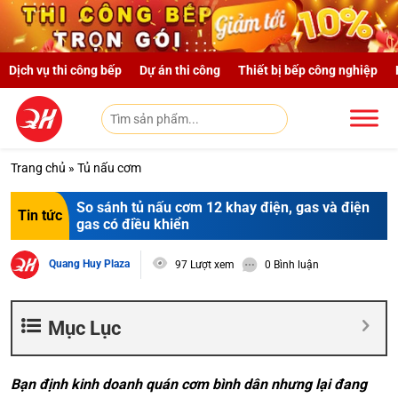
Skip to main content
Dịch vụ thi công bếp
Dự án thi công
Thiết bị bếp công nghiệp
Trang chủ
»
Tủ nấu cơm
So sánh tủ nấu cơm 12 khay điện, gas và điện
Tin tức
gas có điều khiển
Quang Huy Plaza
97 Lượt xem
0 Bình luận
Mục Lục
Bạn định kinh doanh quán cơm bình dân nhưng lại đang