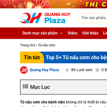
Skip to main content
Tìm sản phẩm
Danh mục sản phẩm
Video
Giới thiệu
Li
Trang chủ
»
Tủ nấu cơm
Top 5+ Tủ nấu cơm cho bệ
Tin tức
Quang Huy Plaza
86 Lượt xem
0 B
Mục Lục
Tủ nấu cơm cho bệnh viện
không chỉ là thiết bị nấ