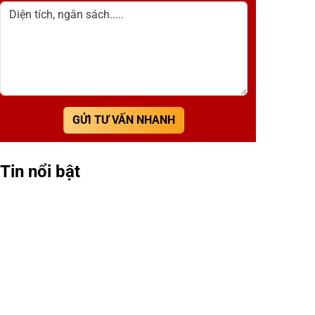
Diện tích, ngân sách.....
GỬI TƯ VẤN NHANH
Tin nổi bật