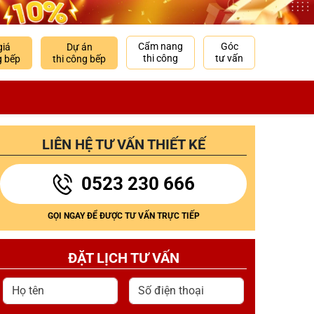
Cẩm nang
Góc
giá
Dự án
thi công
tư vấn
g bếp
thi công bếp
LIÊN HỆ TƯ VẤN THIẾT KẾ
0523 230 666
GỌI NGAY ĐỂ ĐƯỢC TƯ VẤN TRỰC TIẾP
ĐẶT LỊCH TƯ VẤN
Họ tên
Số điện thoại