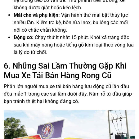
hệ thống treo có vấn đề. Thử phanh trên đường, xe
không được giật hoặc kéo lệch.
Mái che và phụ kiện:
Vận hành thử mái bật thủy lực
nhiều lần. Kiểm tra kệ, bồn rửa inox, bu lông các mối
nối có chắc chắn không.
Động cơ:
Chạy thử ít nhất 15 phút. Khói xả trắng đặc
sau khi máy nóng hoặc tiếng gõ kim loại theo vòng tua
là lý do từ chối.
6. Những Sai Lầm Thường Gặp Khi
Mua Xe Tải Bán Hàng Rong Cũ
Phần lớn người mua xe tải bán hàng lưu động cũ lần đầu
đều mắc 1 trong các sai lầm dưới đây. Nắm rõ từ đầu giúp
bạn tránh thiệt hại không đáng có.