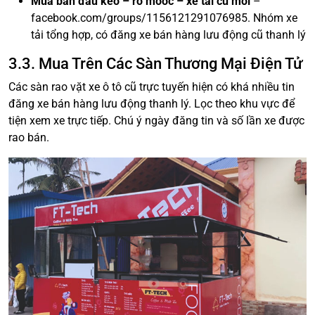
Mua bán đầu kéo – rơ mooc – xe tải cũ mới
–
facebook.com/groups/1156121291076985. Nhóm xe
tải tổng hợp, có đăng xe bán hàng lưu động cũ thanh lý
3.3. Mua Trên Các Sàn Thương Mại Điện Tử
Các sàn rao vặt xe ô tô cũ trực tuyến hiện có khá nhiều tin
đăng xe bán hàng lưu động thanh lý. Lọc theo khu vực để
tiện xem xe trực tiếp. Chú ý ngày đăng tin và số lần xe được
rao bán.