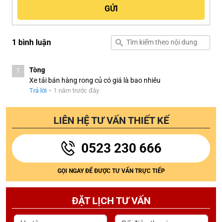
1 bình luận
Tòng
T
Xe tải bán hàng rong củ có giá là bao nhiêu
Trả lời
•
1 năm trước đây
LIÊN HỆ TƯ VẤN THIẾT KẾ
0523 230 666
GỌI NGAY ĐỂ ĐƯỢC TƯ VẤN TRỰC TIẾP
ĐẶT LỊCH TƯ VẤN
Họ tên
Số điện thoại