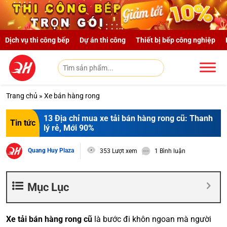
Skip to main content
Dịch vụ thi công bếp
Dự án thi công
Thiết bị bếp công nghiệp
Trang chủ
»
Xe bán hàng rong
13 Địa chỉ mua xe tải bán hàng rong cũ: Thanh
Tin tức
lý rẻ, Mới 90%
Quang Huy Plaza
353 Lượt xem
1 Bình luận
Mục Lục
Xe tải bán hàng rong cũ
là bước đi khôn ngoan mà người