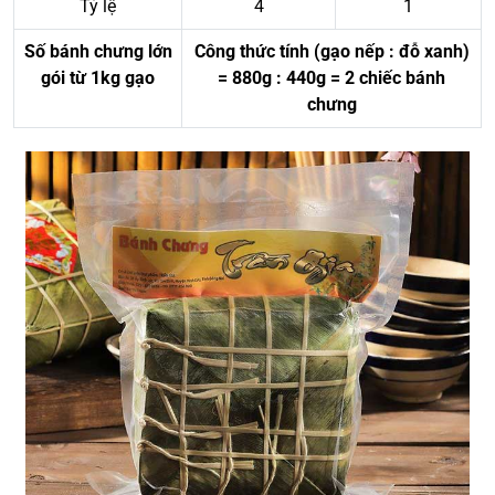
Tỷ lệ
4
1
Số bánh chưng lớn
Công thức tính (gạo nếp : đỗ xanh)
gói từ 1kg gạo
= 880g : 440g = 2 chiếc bánh
chưng