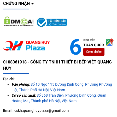
CHỨNG NHẬN
Kho trên
TOÀN QUỐC
Xem thêm
0108361918 - CÔNG TY TNHH THIẾT BỊ BẾP VIỆT QUANG
HUY
Địa chỉ:
Văn phòng
:
Số 10 Ngõ 115 Đường Định Công, Phường Phương
Liệt, Thành Phố Hà Nội, Việt Nam.
Cơ sở sản xuất
:
Số 368 Trần Điền, Phường Định Công, Quận
Hoàng Mai, Thành phố Hà Nội, Việt Nam
Email:
cskh.quanghuyplaza@gmail.com