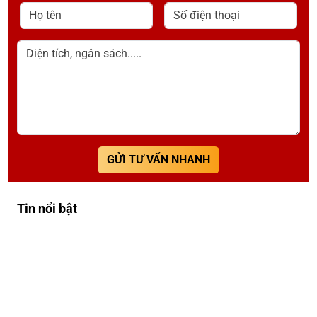
Họ tên
Số điện thoại
Diện tích, ngân sách.....
GỬI TƯ VẤN NHANH
Tin nổi bật