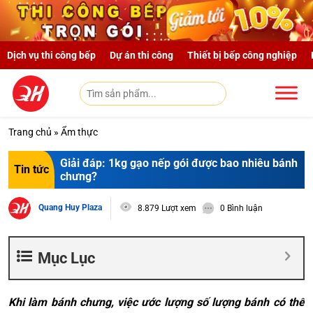
Skip to main content
Dịch vụ thi công bếp
Dự án thi công
Thiết bị bếp công nghiệp
Trang chủ
»
Ẩm thực
Giải đáp: 1kg gạo nếp gói được bao nhiêu bánh
Tin tức
chưng?
Quang Huy Plaza
8.879 Lượt xem
0 Bình luận
Mục Lục
Khi làm bánh chưng, việc ước lượng số lượng bánh có thể