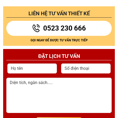
LIÊN HỆ TƯ VẤN THIẾT KẾ
0523 230 666
GỌI NGAY ĐỂ ĐƯỢC TƯ VẤN TRỰC TIẾP
ĐẶT LỊCH TƯ VẤN
Họ tên
Số điện thoại
Diện tích, ngân sách.....