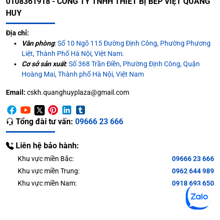
0108361918 - CÔNG TY TNHH THIẾT BỊ BẾP VIỆT QUANG
HUY
Địa chỉ:
Văn phòng
:
Số 10 Ngõ 115 Đường Định Công, Phường Phương
Liệt, Thành Phố Hà Nội, Việt Nam.
Cơ sở sản xuất
:
Số 368 Trần Điền, Phường Định Công, Quận
Hoàng Mai, Thành phố Hà Nội, Việt Nam
Email:
cskh.quanghuyplaza@gmail.com
Tổng đài tư vấn:
09666 23 666
Liên hệ bảo hành:
Khu vực miền Bắc:
09666 23 666
Khu vực miền Trung:
0962 644 989
Khu vực miền Nam:
0918 693 650