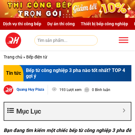
Skip to main content
Dịch vụ thi công bếp
Dự án thi công
Thiết bị bếp công nghiệp
Trang chủ
»
Bếp điện từ
Bếp từ công nghiệp 3 pha nào tốt nhất? TOP 4
Tin tức
gợi ý
Quang Huy Plaza
193 Lượt xem
0 Bình luận
Mục Lục
Bạn đang tìm kiếm một chiếc bếp từ công nghiệp 3 pha để