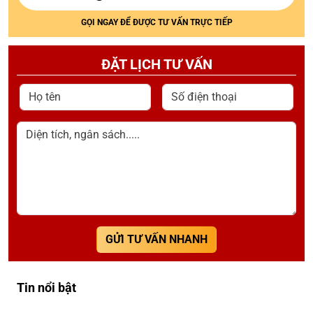
GỌI NGAY ĐỂ ĐƯỢC TƯ VẤN TRỰC TIẾP
ĐẶT LỊCH TƯ VẤN
Họ tên
Số điện thoại
Diện tích, ngân sách.....
GỬI TƯ VẤN NHANH
Tin nổi bật