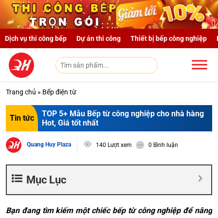
Skip to main content
Dịch vụ thi công bếp
Dự án thi công
Thiết bị bếp công nghiệp
Trang chủ
»
Bếp điện từ
TOP 5+ Mẫu Bếp từ công nghiệp cho nhà hàng
Tin tức
Hot, Giá tốt nhất
Quang Huy Plaza
140 Lượt xem
0 Bình luận
Mục Lục
Bạn đang tìm kiếm một chiếc bếp từ công nghiệp để nâng