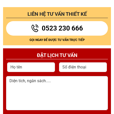
LIÊN HỆ TƯ VẤN THIẾT KẾ
0523 230 666
GỌI NGAY ĐỂ ĐƯỢC TƯ VẤN TRỰC TIẾP
ĐẶT LỊCH TƯ VẤN
Họ tên
Số điện thoại
Diện tích, ngân sách.....