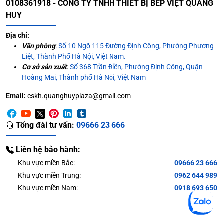
0108361918 - CÔNG TY TNHH THIẾT BỊ BẾP VIỆT QUANG
HUY
Địa chỉ:
Văn phòng
:
Số 10 Ngõ 115 Đường Định Công, Phường Phương
Liệt, Thành Phố Hà Nội, Việt Nam.
Cơ sở sản xuất
:
Số 368 Trần Điền, Phường Định Công, Quận
Hoàng Mai, Thành phố Hà Nội, Việt Nam
Email:
cskh.quanghuyplaza@gmail.com
Tổng đài tư vấn:
09666 23 666
Liên hệ bảo hành:
Khu vực miền Bắc:
09666 23 666
Khu vực miền Trung:
0962 644 989
Khu vực miền Nam:
0918 693 650