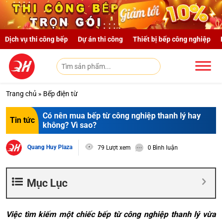
Skip to main content
Dịch vụ thi công bếp
Dự án thi công
Thiết bị bếp công nghiệp
Trang chủ
»
Bếp điện từ
Có nên mua bếp từ công nghiệp thanh lý hay
Tin tức
không? Vì sao?
Quang Huy Plaza
79 Lượt xem
0 Bình luận
Mục Lục
Việc tìm kiếm một chiếc bếp từ công nghiệp thanh lý vừa