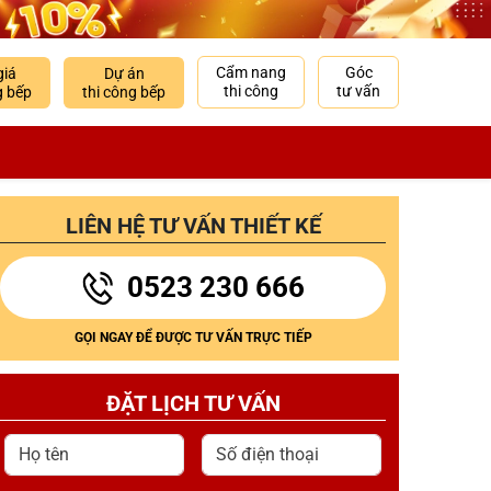
Cẩm nang
Góc
giá
Dự án
thi công
tư vấn
g bếp
thi công bếp
LIÊN HỆ TƯ VẤN THIẾT KẾ
0523 230 666
GỌI NGAY ĐỂ ĐƯỢC TƯ VẤN TRỰC TIẾP
ĐẶT LỊCH TƯ VẤN
Họ tên
Số điện thoại