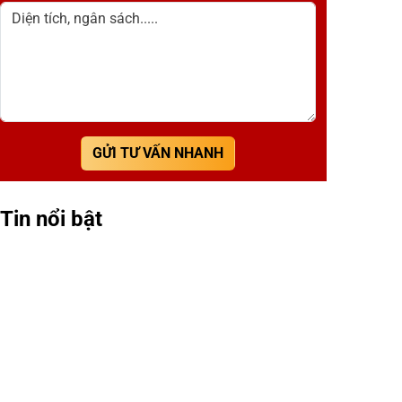
Diện tích, ngân sách.....
GỬI TƯ VẤN NHANH
Tin nổi bật