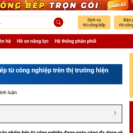
Dịch vụ
Báo 
thi công bếp
thi côn
ên hệ
Hồ sơ năng lực
Hệ thống phân phối
ếp từ công nghiệp trên thị trường hiện
ình luận
 sản phẩm bếp từ công nghiệp đang ngày càng đa dạng về