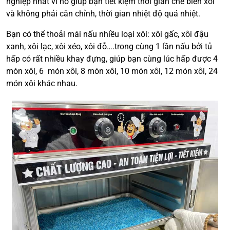
nghiệp nhất vì nó giúp bạn tiết kiệm thời gian chế biến xôi
và không phải căn chỉnh, thời gian nhiệt độ quá nhiệt.
Bạn có thể thoải mái nấu nhiều loại xôi: xôi gấc, xôi đậu
xanh, xôi lạc, xôi xéo, xôi đỗ….trong cùng 1 lần nấu bởi tủ
hấp có rất nhiều khay đựng, giúp bạn cùng lúc hấp được 4
món xôi, 6 món xôi, 8 món xôi, 10 món xôi, 12 món xôi, 24
món xôi khác nhau.