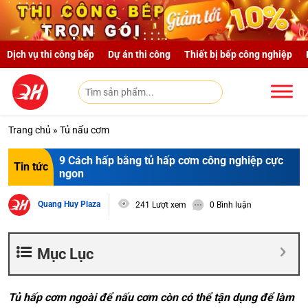
Skip to main content
Dịch vụ thi công bếp
Dự án thi công
Thiết bị bếp công nghiệp
Trang chủ
»
Tủ nấu cơm
9 Cách hấp bằng tủ hấp cơm công nghiệp cực
Tin tức
ngon
Quang Huy Plaza
241 Lượt xem
0 Bình luận
Mục Lục
Tủ hấp cơm ngoài để nấu cơm còn có thể tận dụng để làm