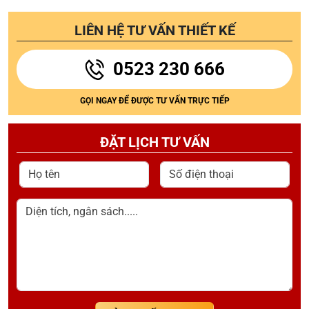
LIÊN HỆ TƯ VẤN THIẾT KẾ
0523 230 666
GỌI NGAY ĐỂ ĐƯỢC TƯ VẤN TRỰC TIẾP
ĐẶT LỊCH TƯ VẤN
Họ tên
Số điện thoại
Diện tích, ngân sách.....