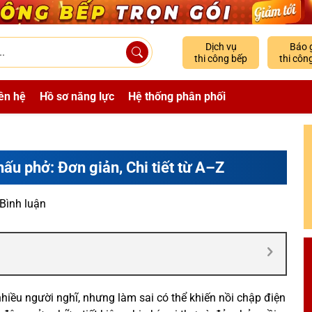
Dịch vụ
Báo 
thi công bếp
thi côn
ên hệ
Hồ sơ năng lực
Hệ thống phân phối
nấu phở: Đơn giản, Chi tiết từ A–Z
 Bình luận
hiều người nghĩ, nhưng làm sai có thể khiến nồi chập điện