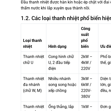
Đầu thanh nhiệt được hàn kín hoặc ép chặt với đai
thấm nước khi lắp xuyên qua thành nồi.
1.2. Các loại thanh nhiệt phổ biến hiệ
Công
suất
Loại thanh
phổ
nhiệt
Hình dạng
biến
Ưu đ
Thanh nhiệt
Cong hình chữ
2kW –
Phổ bi
chữ U
U, 2 đầu tiếp
4kW /
thế, g
điện
220V
Thanh nhiệt
Nhiều nhánh
3kW –
Diện t
đa nhánh
song song hoặc
6kW /
lớn, g
(chữ W, M)
xếp chồng
220V-
đều, 
380V
Thanh nhiệt
Ống thẳng, lắp
1kW –
Đơn gi