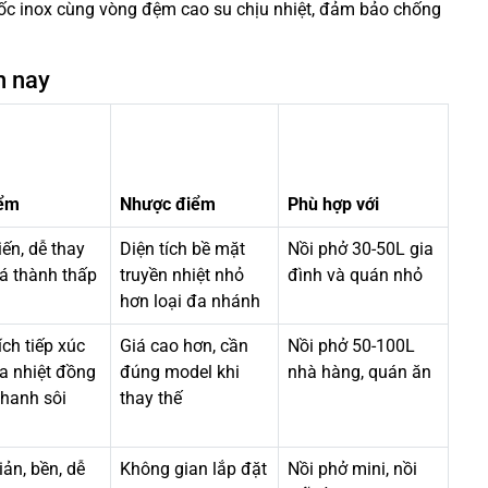
 ốc inox cùng vòng đệm cao su chịu nhiệt, đảm bảo chống
n nay
iểm
Nhược điểm
Phù hợp với
ến, dễ thay
Diện tích bề mặt
Nồi phở 30-50L gia
iá thành thấp
truyền nhiệt nhỏ
đình và quán nhỏ
hơn loại đa nhánh
ích tiếp xúc
Giá cao hơn, cần
Nồi phở 50-100L
ia nhiệt đồng
đúng model khi
nhà hàng, quán ăn
nhanh sôi
thay thế
ản, bền, dễ
Không gian lắp đặt
Nồi phở mini, nồi