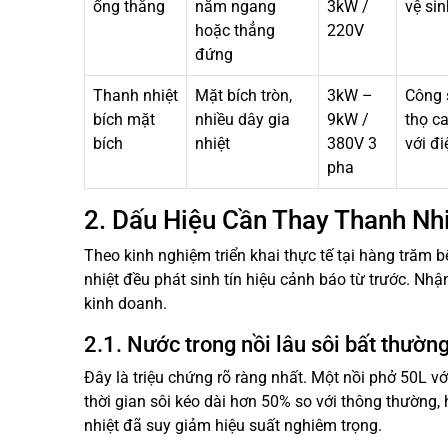
ống thẳng
nằm ngang
3kW /
vệ sin
hoặc thẳng
220V
đứng
Thanh nhiệt
Mặt bích tròn,
3kW –
Công s
bích mặt
nhiều dây gia
9kW /
thọ ca
bích
nhiệt
380V 3
với đi
pha
2. Dấu Hiệu Cần Thay Thanh Nhi
Theo kinh nghiệm triển khai thực tế tại hàng trăm 
nhiệt đều phát sinh tín hiệu cảnh báo từ trước. Nh
kinh doanh.
2.1. Nước trong nồi lâu sôi bất thườn
Đây là triệu chứng rõ ràng nhất. Một nồi phở 50L v
thời gian sôi kéo dài hơn 50% so với thông thường,
nhiệt đã suy giảm hiệu suất nghiêm trọng.