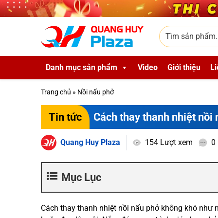
Skip to main content
Tìm sản phẩm
Danh mục sản phẩm
Video
Giới thiệu
Li
Trang chủ
»
Nồi nấu phở
Cách thay thanh nhiệt nồi 
Tin tức
Quang Huy Plaza
154 Lượt xem
0
Mục Lục
Cách thay thanh nhiệt nồi nấu phở không khó như n