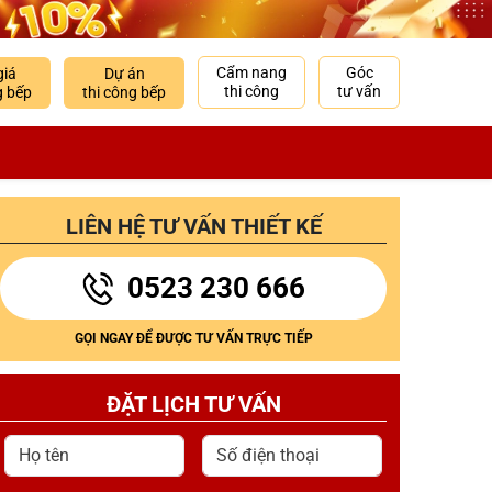
Cẩm nang
Góc
giá
Dự án
thi công
tư vấn
g bếp
thi công bếp
LIÊN HỆ TƯ VẤN THIẾT KẾ
0523 230 666
GỌI NGAY ĐỂ ĐƯỢC TƯ VẤN TRỰC TIẾP
ĐẶT LỊCH TƯ VẤN
Họ tên
Số điện thoại