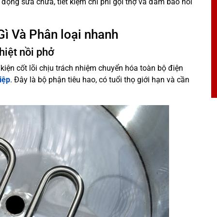
động sửa chữa, tiết kiệm chi phí gọi thợ và đảm bảo nồi
Gì Và Phân loại nhanh
hiệt nồi phở
nh kiện cốt lõi chịu trách nhiệm chuyển hóa toàn bộ điện
iệp
. Đây là bộ phận tiêu hao, có tuổi thọ giới hạn và cần