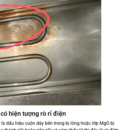
 có hiện tượng rò rỉ điện
ệt là dấu hiệu cuộn dây bên trong bị lỏng hoặc lớp MgO bị