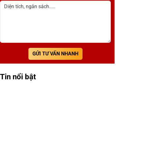
Diện tích, ngân sách.....
GỬI TƯ VẤN NHANH
Tin nổi bật