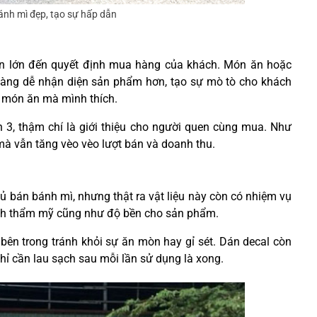
bánh mì đẹp, tạo sự hấp dẫn
hần lớn đến quyết định mua hàng của khách. Món ăn hoặc
 hàng dễ nhận diện sản phẩm hơn, tạo sự mò tò cho khách
 món ăn mà mình thích.
ần 3, thậm chí là giới thiệu cho người quen cùng mua. Như
à vẫn tăng vèo vèo lượt bán và doanh thu.
tủ bán bánh mì, nhưng thật ra vật liệu này còn có nhiệm vụ
tính thẩm mỹ cũng như độ bền cho sản phẩm.
bên trong tránh khỏi sự ăn mòn hay gỉ sét. Dán decal còn
Chỉ cần lau sạch sau mỗi lần sử dụng là xong.