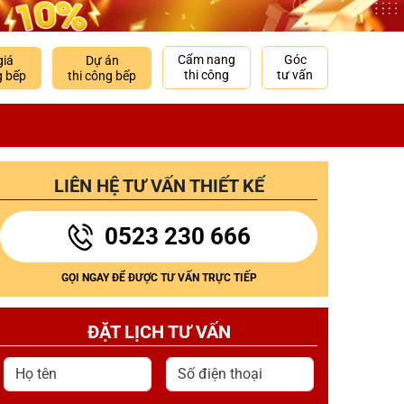
Cẩm nang
Góc
giá
Dự án
thi công
tư vấn
g bếp
thi công bếp
LIÊN HỆ TƯ VẤN THIẾT KẾ
0523 230 666
GỌI NGAY ĐỂ ĐƯỢC TƯ VẤN TRỰC TIẾP
ĐẶT LỊCH TƯ VẤN
Họ tên
Số điện thoại