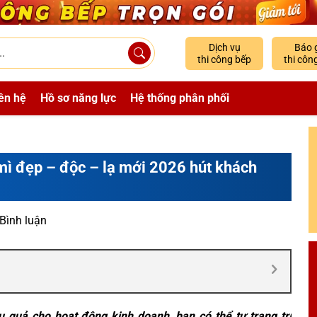
Dịch vụ
Báo 
thi công bếp
thi côn
ên hệ
Hồ sơ năng lực
Hệ thống phân phối
 mì đẹp – độc – lạ mới 2026 hút khách
 Bình luận
u quả cho hoạt động kinh doanh, bạn có thể tự trang trí