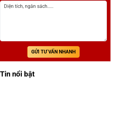
Diện tích, ngân sách.....
GỬI TƯ VẤN NHANH
Tin nổi bật