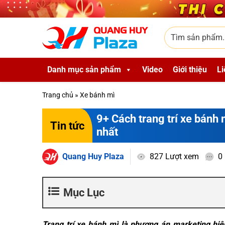
Skip to main content
Tìm sản phẩm
Danh mục sản phẩm
Video
Giới thiệu
Li
Trang chủ
»
Xe bánh mì
9+ Cách trang trí xe bánh
Tin tức
nhất
Quang Huy Plaza
827 Lượt xem
0
Mục Lục
Trang trí xe bánh mì là phương án marketing hiệ