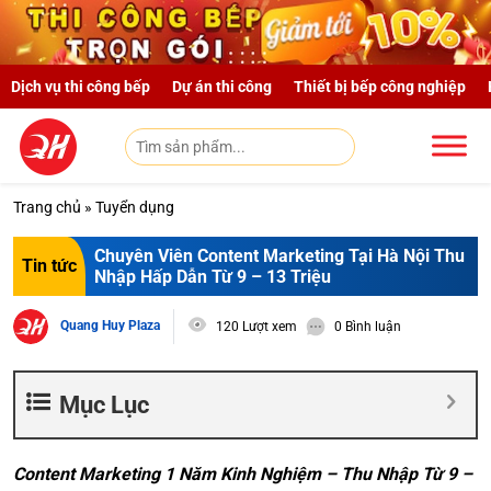
Skip to main content
Dịch vụ thi công bếp
Dự án thi công
Thiết bị bếp công nghiệp
Trang chủ
»
Tuyển dụng
Chuyên Viên Content Marketing Tại Hà Nội Thu
Tin tức
Nhập Hấp Dẫn Từ 9 – 13 Triệu
Quang Huy Plaza
120 Lượt xem
0 Bình luận
Mục Lục
Content Marketing 1 Năm Kinh Nghiệm – Thu Nhập Từ 9 –