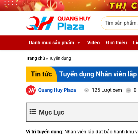
Skip to main content
Tìm sản phẩm
Danh mục sản phẩm
Video
Giới thiệu
Li
Trang chủ
»
Tuyển dụng
Tuyển dụng Nhân viên lắp
Tin tức
Quang Huy Plaza
125 Lượt xem
0
Mục Lục
Vị trí tuyển dụng
: Nhân viên lắp đặt bảo hành khu 