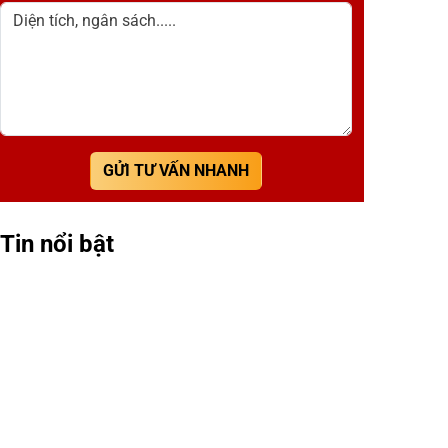
Diện tích, ngân sách.....
GỬI TƯ VẤN NHANH
Tin nổi bật