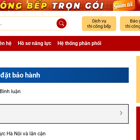
Dịch vụ
Báo 
thi công bếp
thi côn
ên hệ
Hồ sơ năng lực
Hệ thống phân phối
 đặt bảo hành
 Bình luận
vực Hà Nội và lân cận