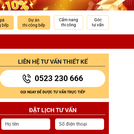
Cẩm nang
Góc
giá
Dự án
thi công
tư vấn
g bếp
thi công bếp
LIÊN HỆ TƯ VẤN THIẾT KẾ
0523 230 666
GỌI NGAY ĐỂ ĐƯỢC TƯ VẤN TRỰC TIẾP
ĐẶT LỊCH TƯ VẤN
Họ tên
Số điện thoại