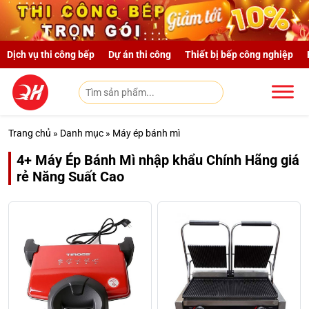
Skip to main content
Dịch vụ thi công bếp
Dự án thi công
Thiết bị bếp công nghiệp
Trang chủ
»
Danh mục
»
Máy ép bánh mì
4+ Máy Ép Bánh Mì nhập khẩu Chính Hãng giá
rẻ Năng Suất Cao