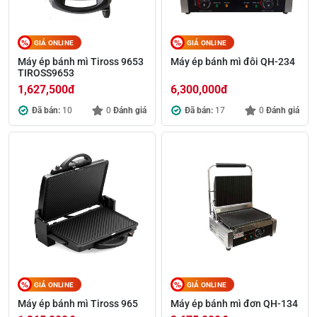
GIÁ ONLINE
GIÁ ONLINE
Máy ép bánh mì Tiross 9653
Máy ép bánh mì đôi QH-234
TIROSS9653
1,627,500
đ
6,300,000
đ
Đã bán:
10
0
Đánh giá
Đã bán:
17
0
Đánh giá
GIÁ ONLINE
GIÁ ONLINE
Máy ép bánh mì Tiross 965
Máy ép bánh mì đơn QH-134