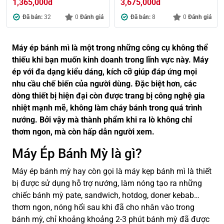
1,365,000
đ
3,675,000
đ
Đã bán:
32
0
Đánh giá
Đã bán:
8
0
Đánh giá
Máy ép bánh mì là một trong những công cụ không thể
thiếu khi bạn muốn kinh doanh trong lĩnh vực này. Máy
ép với đa dạng kiểu dáng, kích cỡ giúp đáp ứng mọi
nhu cầu chế biến của người dùng. Đặc biệt hơn, các
dòng thiết bị hiện đại còn được trang bị công nghệ gia
nhiệt mạnh mẽ, không làm cháy bánh trong quá trình
nướng. Bởi vậy mà thành phẩm khi ra lò không chỉ
thơm ngon, mà còn hấp dẫn người xem.
Máy Ép Bánh Mỳ là gì?
Máy ép bánh mỳ hay còn gọi là máy kẹp bánh mì là thiết
bị được sử dụng hỗ trợ nướng, làm nóng tạo ra những
chiếc bánh mỳ pate, sandwich, hotdog, doner kebab…
thơm ngon, nóng hổi sau khi đã cho nhân vào trong
bánh mỳ, chỉ khoảng khoảng 2-3 phút bánh mỳ đã được