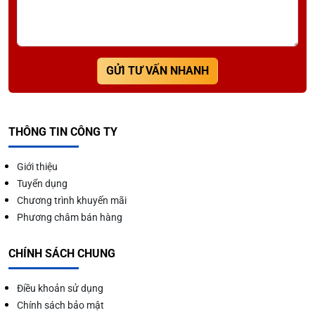
GỬI TƯ VẤN NHANH
THÔNG TIN CÔNG TY
Giới thiệu
Tuyển dụng
Chương trình khuyến mãi
Phương châm bán hàng
Lợi ích khi sử dụng máy kẹp bánh mì
Đặc điểm nổi bật của máy kẹp
CHÍNH SÁCH CHUNG
bánh mì
Điều khoản sử dụng
Thiết kế nhỏ gọn, dễ di chuyển
Chính sách bảo mật