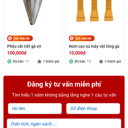
GIÁ ONLINE
GIÁ ONLINE
Phễu cắt tiết gà vịt
Núm cao su máy vặt lông gà
100,000
đ
10,000
đ
Đã bán:
17
0
Đánh giá
Đã bán:
15
0
Đánh giá
Đăng ký tư vấn miễn phí
Tìm hiểu 1 năm không bằng lắng nghe 1 câu tư vấn
Họ tên
Số điện thoại
Diện tích, ngân sách.....