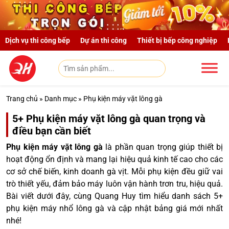
Skip to main content
Dịch vụ thi công bếp
Dự án thi công
Thiết bị bếp công nghiệp
Trang chủ
»
Danh mục
»
Phụ kiện máy vặt lông gà
5+ Phụ kiện máy vặt lông gà quan trọng và
điều bạn cần biết
Phụ kiện máy vặt lông gà
là phần quan trọng giúp thiết bị
hoạt động ổn định và mang lại hiệu quả kinh tế cao cho các
cơ sở chế biến, kinh doanh gà vịt. Mỗi phụ kiện đều giữ vai
trò thiết yếu, đảm bảo máy luôn vận hành trơn tru, hiệu quả.
Bài viết dưới đây, cùng Quang Huy tìm hiểu danh sách 5+
phụ kiện máy nhổ lông gà và cập nhật bảng giá mới nhất
nhé!