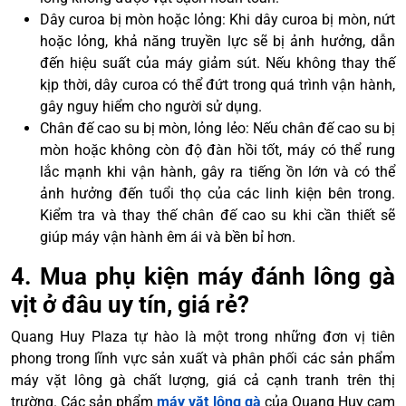
Dây curoa bị mòn hoặc lỏng: Khi dây curoa bị mòn, nứt
hoặc lỏng, khả năng truyền lực sẽ bị ảnh hưởng, dẫn
đến hiệu suất của máy giảm sút. Nếu không thay thế
kịp thời, dây curoa có thể đứt trong quá trình vận hành,
gây nguy hiểm cho người sử dụng.
Chân đế cao su bị mòn, lỏng lẻo: Nếu chân đế cao su bị
mòn hoặc không còn độ đàn hồi tốt, máy có thể rung
lắc mạnh khi vận hành, gây ra tiếng ồn lớn và có thể
ảnh hưởng đến tuổi thọ của các linh kiện bên trong.
Kiểm tra và thay thế chân đế cao su khi cần thiết sẽ
giúp máy vận hành êm ái và bền bỉ hơn.
4. Mua phụ kiện máy đánh lông gà
vịt ở đâu uy tín, giá rẻ?
Quang Huy Plaza tự hào là một trong những đơn vị tiên
phong trong lĩnh vực sản xuất và phân phối các sản phẩm
máy vặt lông gà chất lượng, giá cả cạnh tranh trên thị
trường. Các sản phẩm
máy vặt lông gà
của Quang Huy cam