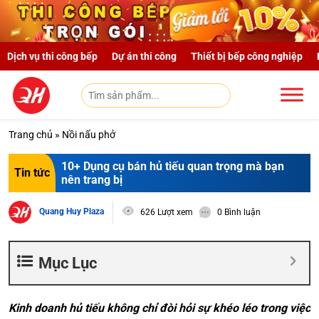
Skip to main content
Dịch vụ thi công bếp
Dự án thi công
Thiết bị bếp công nghiệp
Trang chủ
»
Nồi nấu phở
10+ Dụng cụ bán hủ tiếu quan trọng mà bạn
Tin tức
nên trang bị
Quang Huy Plaza
626 Lượt xem
0 Bình luận
Mục Lục
Kinh doanh hủ tiếu không chỉ đòi hỏi sự khéo léo trong việc