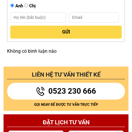
Anh
Chị
Không có bình luận nào
LIÊN HỆ TƯ VẤN THIẾT KẾ
0523 230 666
GỌI NGAY ĐỂ ĐƯỢC TƯ VẤN TRỰC TIẾP
ĐẶT LỊCH TƯ VẤN