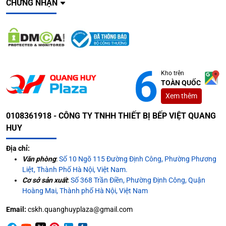
CHỨNG NHẬN
Kho trên
TOÀN QUỐC
Xem thêm
0108361918 - CÔNG TY TNHH THIẾT BỊ BẾP VIỆT QUANG
HUY
Địa chỉ:
Văn phòng
:
Số 10 Ngõ 115 Đường Định Công, Phường Phương
Liệt, Thành Phố Hà Nội, Việt Nam.
Cơ sở sản xuất
:
Số 368 Trần Điền, Phường Định Công, Quận
Hoàng Mai, Thành phố Hà Nội, Việt Nam
Email:
cskh.quanghuyplaza@gmail.com