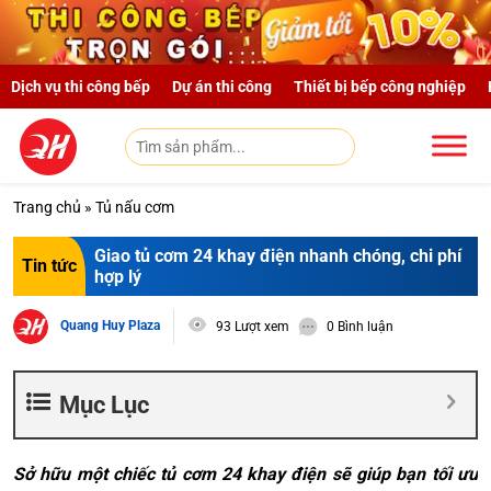
Skip to main content
Dịch vụ thi công bếp
Dự án thi công
Thiết bị bếp công nghiệp
Trang chủ
»
Tủ nấu cơm
Giao tủ cơm 24 khay điện nhanh chóng, chi phí
Tin tức
hợp lý
Quang Huy Plaza
93 Lượt xem
0 Bình luận
Mục Lục
Sở hữu một chiếc tủ cơm 24 khay điện sẽ giúp bạn tối ưu