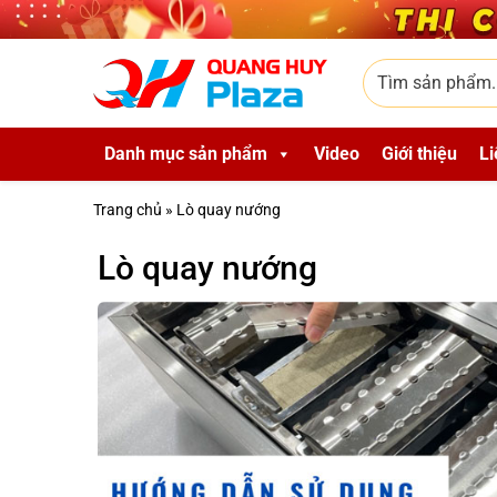
Skip to main content
Tìm sản phẩm
Danh mục sản phẩm
Video
Giới thiệu
Li
Trang chủ
»
Lò quay nướng
Lò quay nướng