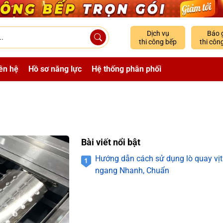
Dịch vụ
Báo 
thi công bếp
thi côn
ên hệ
Hồ sơ năng lực
Hệ thống phân phối
Bài viết nổi bật
Hướng dẫn cách sử dụng lò quay vị
ngang Nhanh, Chuẩn