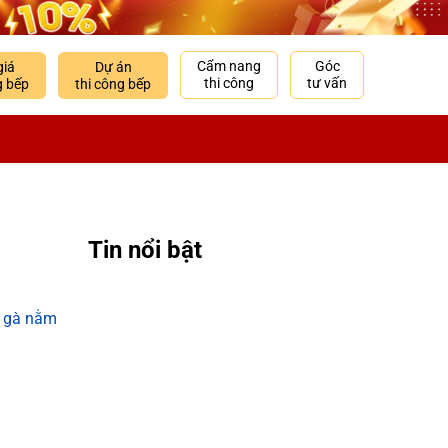
Cẩm nang
Góc
giá
Dự án
thi công
tư vấn
g bếp
thi công bếp
Tin nổi bật
t gà nằm