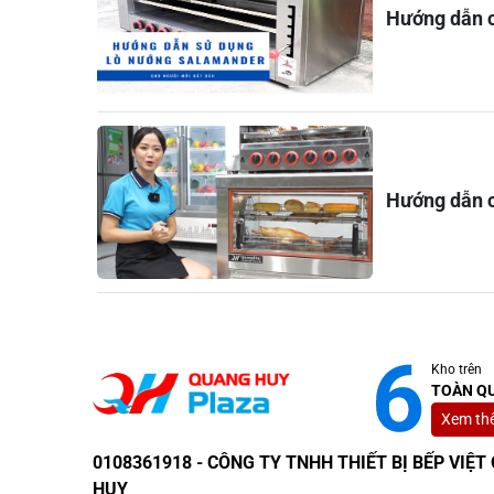
Hướng dẫn c
Hướng dẫn c
Kho trên
TOÀN Q
Xem th
0108361918 - CÔNG TY TNHH THIẾT BỊ BẾP VIỆ
HUY