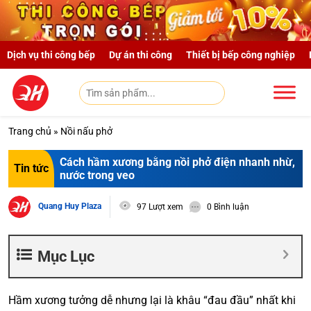
Skip to main content
Dịch vụ thi công bếp
Dự án thi công
Thiết bị bếp công nghiệp
Trang chủ
»
Nồi nấu phở
Cách hầm xương bằng nồi phở điện nhanh nhừ,
Tin tức
nước trong veo
Quang Huy Plaza
97 Lượt xem
0 Bình luận
Mục Lục
Hầm xương tưởng dễ nhưng lại là khâu “đau đầu” nhất khi