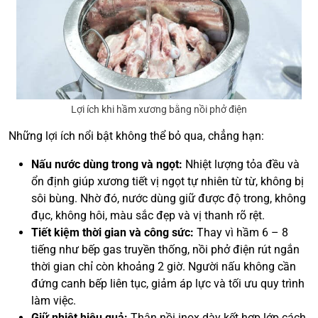
Lợi ích khi hầm xương bằng nồi phở điện
Những lợi ích nổi bật không thể bỏ qua, chẳng hạn:
Nấu nước dùng trong và ngọt:
Nhiệt lượng tỏa đều và
ổn định giúp xương tiết vị ngọt tự nhiên từ từ, không bị
sôi bùng. Nhờ đó, nước dùng giữ được độ trong, không
đục, không hôi, màu sắc đẹp và vị thanh rõ rệt.
Tiết kiệm thời gian và công sức:
Thay vì hầm 6 – 8
tiếng như bếp gas truyền thống, nồi phở điện rút ngắn
thời gian chỉ còn khoảng 2 giờ. Người nấu không cần
đứng canh bếp liên tục, giảm áp lực và tối ưu quy trình
làm việc.
Giữ nhiệt hiệu quả:
Thân nồi inox dày kết hợp lớp cách