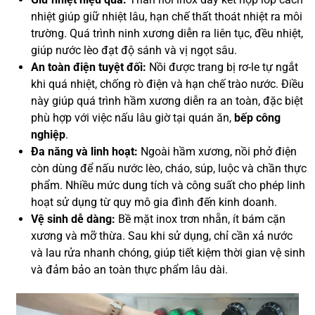
nhiệt giúp giữ nhiệt lâu, hạn chế thất thoát nhiệt ra môi
trường. Quá trình ninh xương diễn ra liên tục, đều nhiệt,
giúp nước lèo đạt độ sánh và vị ngọt sâu.
An toàn điện tuyệt đối:
Nồi được trang bị rơ-le tự ngắt
khi quá nhiệt, chống rò điện và hạn chế trào nước. Điều
này giúp quá trình hầm xương diễn ra an toàn, đặc biệt
phù hợp với việc nấu lâu giờ tại quán ăn,
bếp công
nghiệp
.
Đa năng và linh hoạt:
Ngoài hầm xương, nồi phở điện
còn dùng để nấu nước lèo, cháo, súp, luộc và chần thực
phẩm. Nhiều mức dung tích và công suất cho phép linh
hoạt sử dụng từ quy mô gia đình đến kinh doanh.
Vệ sinh dễ dàng:
Bề mặt inox trơn nhẵn, ít bám cặn
xương và mỡ thừa. Sau khi sử dụng, chỉ cần xả nước
và lau rửa nhanh chóng, giúp tiết kiệm thời gian vệ sinh
và đảm bảo an toàn thực phẩm lâu dài.