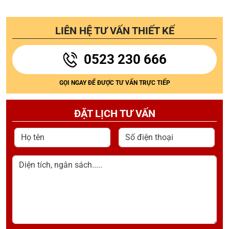
LIÊN HỆ TƯ VẤN THIẾT KẾ
0523 230 666
GỌI NGAY ĐỂ ĐƯỢC TƯ VẤN TRỰC TIẾP
ĐẶT LỊCH TƯ VẤN
Họ tên
Số điện thoại
Diện tích, ngân sách.....