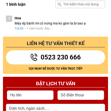
1 bình luận
Hoa
H
Máy ép bánh mì có nong ma ko gion la bi sao ạ
Trả lời
•
1 năm trước đây
LIÊN HỆ TƯ VẤN THIẾT KẾ
0523 230 666
GỌI NGAY ĐỂ ĐƯỢC TƯ VẤN TRỰC TIẾP
ĐẶT LỊCH TƯ VẤN
Họ tên
Số điện thoại
Diện tích, ngân sách.....