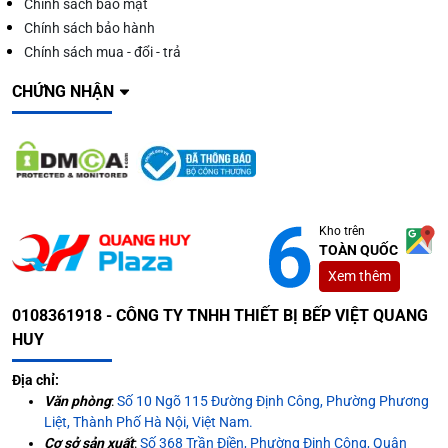
Chính sách bảo mật
Chính sách bảo hành
Chính sách mua - đổi - trả
CHỨNG NHẬN
Kho trên
TOÀN QUỐC
Xem thêm
0108361918 - CÔNG TY TNHH THIẾT BỊ BẾP VIỆT QUANG
HUY
Địa chỉ:
Văn phòng
:
Số 10 Ngõ 115 Đường Định Công, Phường Phương
Liệt, Thành Phố Hà Nội, Việt Nam.
Cơ sở sản xuất
:
Số 368 Trần Điền, Phường Định Công, Quận