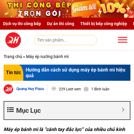
Skip to main content
Dịch vụ thi công bếp
Dự án thi công
Thiết bị bếp công nghiệp
Trang chủ
»
Máy ép nướng bánh mì
Hướng dẫn cách sử dụng máy ép bánh mì hiệu
Tin tức
quả
Quang Huy Plaza
229 Lượt xem
1 Bình luận
Mục Lục
Máy ép bánh mì là “cánh tay đắc lực” của nhiều chủ kinh