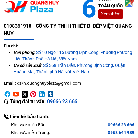
TOÀN QUỐC
Xem thêm
0108361918 - CÔNG TY TNHH THIẾT BỊ BẾP VIỆT QUANG
HUY
Địa chỉ:
Văn phòng
:
Số 10 Ngõ 115 Đường Định Công, Phường Phương
Liệt, Thành Phố Hà Nội, Việt Nam.
Cơ sở sản xuất
:
Số 368 Trần Điền, Phường Định Công, Quận
Hoàng Mai, Thành phố Hà Nội, Việt Nam
Email:
cskh.quanghuyplaza@gmail.com
Tổng đài tư vấn:
09666 23 666
Liên hệ bảo hành:
Khu vực miền Bắc:
09666 23 666
Khu vực miền Trung:
0962 644 989