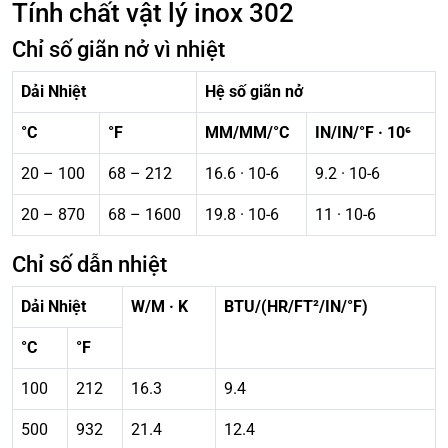
Tính chất vật lý inox 302
Chỉ số giãn nở vì nhiệt
Dải Nhiệt
Hệ số giãn nở
°C
°F
MM/MM/°C
IN/IN/°F · 10⁶
20 – 100
68 – 212
16.6 · 10-6
9.2 · 10-6
20 – 870
68 – 1600
19.8 · 10-6
11 · 10-6
Chỉ số dẫn nhiệt
Dải Nhiệt
W/M · K
BTU/(HR/FT²/IN/°F)
°C
°F
100
212
16.3
9.4
500
932
21.4
12.4