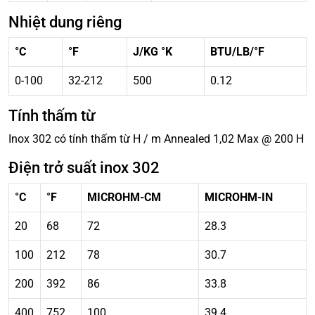
Nhiệt dung riêng
°C
°F
J/KG °K
BTU/LB/°F
0-100
32-212
500
0.12
Tính thấm từ
Inox 302 có tính thấm từ H / m Annealed 1,02 Max @ 200 H
Điện trở suất inox 302
°C
°F
MICROHM-CM
MICROHM-IN
20
68
72
28.3
100
212
78
30.7
200
392
86
33.8
400
752
100
39.4