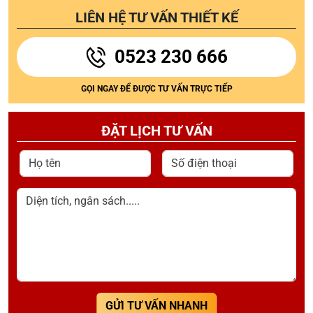
LIÊN HỆ TƯ VẤN THIẾT KẾ
0523 230 666
GỌI NGAY ĐỂ ĐƯỢC TƯ VẤN TRỰC TIẾP
ĐẶT LỊCH TƯ VẤN
Họ tên
Số điện thoại
Diện tích, ngân sách.....
GỬI TƯ VẤN NHANH