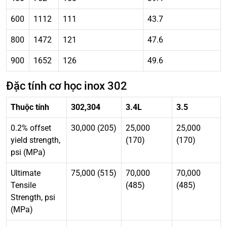
600
1112
111
43.7
800
1472
121
47.6
900
1652
126
49.6
Đặc tính cơ học inox 302
Thuộc tính
302,304
3.4L
3.5
0.2% offset
30,000 (205)
25,000
25,000
yield strength,
(170)
(170)
psi (MPa)
Ultimate
75,000 (515)
70,000
70,000
Tensile
(485)
(485)
Strength, psi
(MPa)