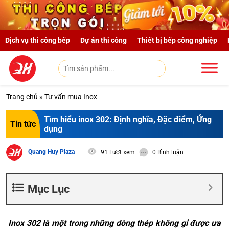
Skip to main content
Dịch vụ thi công bếp
Dự án thi công
Thiết bị bếp công nghiệp
Trang chủ
»
Tư vấn mua Inox
Tìm hiểu inox 302: Định nghĩa, Đặc điểm, Ứng
Tin tức
dụng
Quang Huy Plaza
91 Lượt xem
0 Bình luận
Mục Lục
Inox 302 là một trong những dòng thép không gỉ được ưa