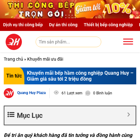
Skip to main content
Dịch vụ thi công bếp
Dự án thi công
Thiết bị bếp công nghiệp
Trang chủ
»
Khuyến mãi ưu đãi
Khuyến mãi bếp hầm công nghiệp Quang Huy –
Tin tức
Giảm giá sâu tới 2 triệu đồng
Quang Huy Plaza
61 Lượt xem
0 Bình luận
Mục Lục
Để tri ân quý khách hàng đã tin tưởng và đồng hành cùng