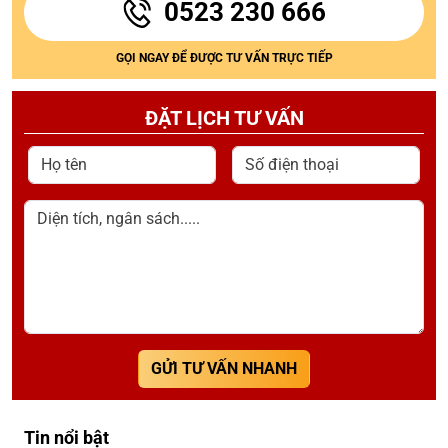
0523 230 666
GỌI NGAY ĐỂ ĐƯỢC TƯ VẤN TRỰC TIẾP
ĐẶT LỊCH TƯ VẤN
Họ tên
Số điện thoại
Diện tích, ngân sách.....
GỬI TƯ VẤN NHANH
Tin nổi bật