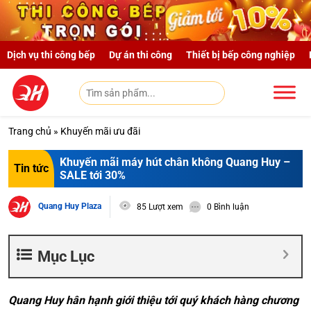
Skip to main content
Dịch vụ thi công bếp
Dự án thi công
Thiết bị bếp công nghiệp
Trang chủ
»
Khuyến mãi ưu đãi
Khuyến mãi máy hút chân không Quang Huy –
Tin tức
SALE tới 30%
Quang Huy Plaza
85 Lượt xem
0 Bình luận
Mục Lục
Quang Huy hân hạnh giới thiệu tới quý khách hàng chương